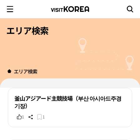
エリア検索
エリア検索
釜山アジアード主競技場（부산 아시아드주경
기장）
1
1