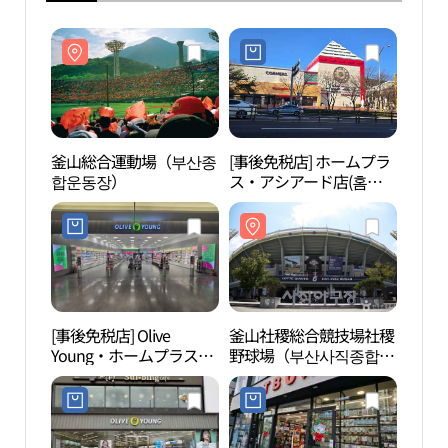
釜山総合運動場（부산종
[事後免税店] ホームプラ
釜山
합운동장）
ス・アシアード店(홈플
합운
러스 아시아드점)
[事後免税店] Olive
釜山社稷総合競技場社稷
国立
Young・ホームプラスア
野球場（부산사직종합운
산국
シアード店(올리브영 홈
동장 사직야구장）
플러스아시아드점)