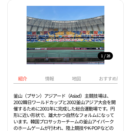
/
1
28
紹介
情報
地図
おすすめ周辺ス
釜山（プサン）アジアード（Asiad）主競技場は、
2002韓日ワールドカップと2002釜山アジア大会を開
催するために2001年に完成した総合運動場です。円
形に近い形状で、雄大かつ自然なフォルムになって
います。韓国プロサッカーチームの釜山アイパーク
のホームゲームが行われ、陸上競技やK-POPなどの