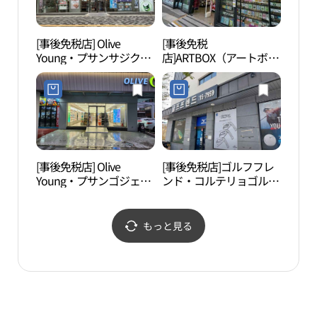
[事後免税店] Olive
[事後免税
慧苑
Young・プサンサジク
店]ARTBOX（アートボッ
（釜山社稷）店(올리브
クス）・プサンサジク
영 부산사직점)
（釜山社稷）店(아트박
스 부산사직점)
[事後免税店] Olive
[事後免税店]ゴルフフレ
金剛
Young・プサンゴジェ
ンド・コルテリョゴル
（釜山巨堤）店(올리브
フ・トンレ（東莱）店
영 부산거제점)
(골프프렌드골때려골프
동래점)
もっと見る