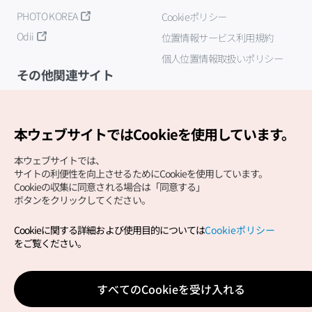
PHOTO KOREA
Cookieポリシー
Odii
位置情報サービス利用規約
個人位置情報取扱いポリシー
その他関連サイト
韓国観光公社
K-MICE
本ウェブサイトではCookieを使用しています。
本ウェブサイトでは、
サイトの利便性を向上させるためにCookieを使用しています。
Cookieの収集に同意される場合は「同意する」
ボタンをクリックしてください。
Cookieに関する詳細および使用目的については
Cookieポリシー
Copyright (c) Korea Tourism Organization All Rights
をご覧ください。
Reserved.
サイトエラー報告
公式メール
japanese@knto.or.kr
すべてのCookieを受け入れる