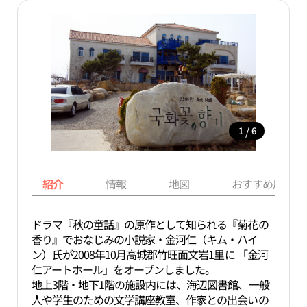
/
1
6
紹介
情報
地図
おすすめ周辺ス
ドラマ『秋の童話』の原作として知られる『菊花の
香り』でおなじみの小説家・金河仁（キム・ハイ
ン）氏が2008年10月高城郡竹旺面文岩1里に 「金河
仁アートホール」をオープンしました。
地上3階・地下1階の施設内には、海辺図書館、一般
人や学生のための文学講座教室、作家との出会いの