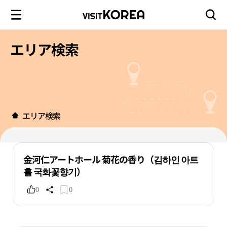
エリア検索
エリア検索
金河仁アートホール 菊花の香り（김하인 아트
홀 국화꽃향기）
0
0