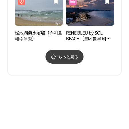
松池湖海水浴場（송지호
RENE BLEU by SOL
章沙
해수욕장）
BEACH（르네블루 바이
쏠비치）
もっと見る