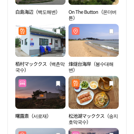
白島海辺（백도해변）
On The Button（온더버
白島
튼）
栢村マッククス（백촌막
烽燧台海岸（봉수대해
松池
국수）
변）
해수
曙露斎（서로재）
松池湖マッククス（송지
高城
호막국수）
마을