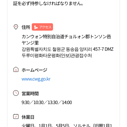
証を必ず持参しなければなりません。
住所
アクセス
カンウォン特別自治道チョルォン郡トンソン邑
ヤンジ里
강원특별자치도 철원군 동송읍 양지리 457-7 DMZ
두루미평화타운평화(안보)관광접수처
ホームページ
www.cwg.go.kr
営業時間
9:30／10:30／13:30／14:00
休業日
火曜日、1月1日、5月5日、ソルナル（旧暦1月1