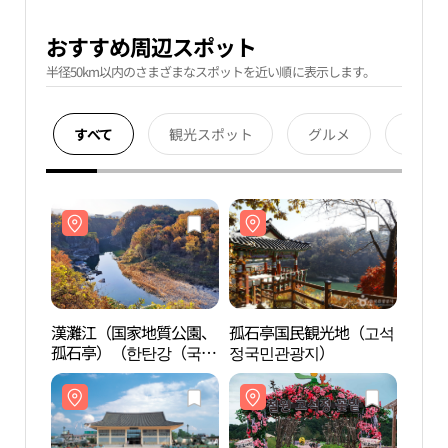
おすすめ周辺スポット
半径50km以内のさまざまなスポットを近い順に表示します。
すべて
観光スポット
グルメ
宿泊
漢灘江（国家地質公園、
孤石亭国民観光地（고석
漢灘
孤石亭）（한탄강（국가
정국민관광지）
孤石
지질공원, 고석정））
지질공