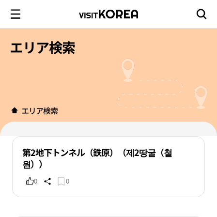
エリア検索
エリア検索
第2地下トンネル（鉄原）（제2땅굴（철
원））
0
0