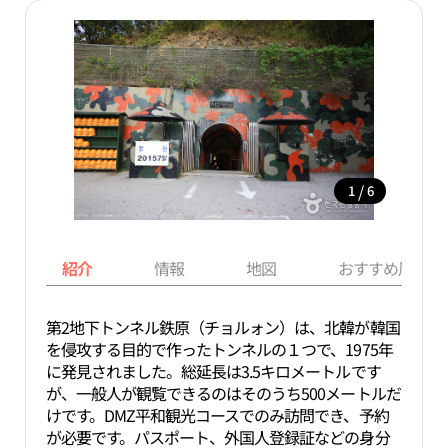
/
1
6
紹介
情報
地図
おすすめ周辺ス
第2地下トンネル鉄原（チョルォン）は、北韓が韓国
を侵攻する目的で作ったトンネルの１つで、1975年
に発見されました。総延長は3.5キロメートルです
が、一般人が観覧できるのはそのうち500メートルだ
けです。DMZ平和観光コースでのみ訪問でき、予約
が必要です。パスポート、外国人登録証などの身分