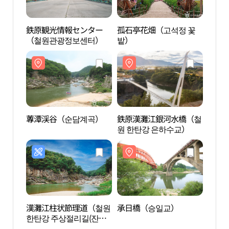
鉄原観光情報センター
孤石亭花畑（고석정 꽃
鉄原
（철원관광정보센터）
밭）
（철
蓴潭渓谷（순담계곡）
鉄原漢灘江銀河水橋（철
蓴潭
원 한탄강 은하수교）
漢灘江柱状節理道（철원
承日橋（승일교）
承日
한탄강 주상절리길(잔
도)）