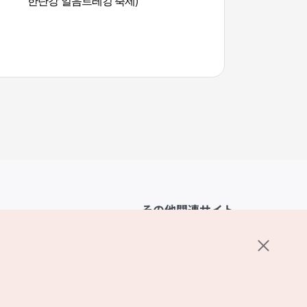
한탄강 얼음트레킹 축제)
その他関連サイト
韓国観光公社
K-MICE
ーポリシー
設定