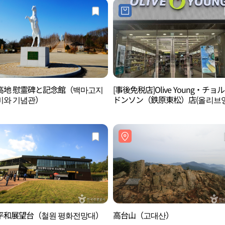
高地 慰霊碑と記念館（백마고지
[事後免税店]Olive Young・チョ
비와 기념관）
ドンソン（鉄原東松）店(올리브영
원동송점)
平和展望台（철원 평화전망대）
高台山（고대산）