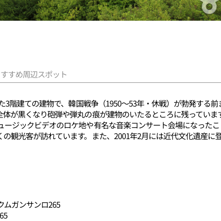
おすすめ周辺スポット
した3階建ての建物で、韓国戦争（1950～53年・休戦）が勃発す
全体が黒くなり砲弾や弾丸の痕が建物のいたるところに残っていま
ュージックビデオのロケ地や有名な音楽コンサート会場になったこ
の観光客が訪れています。また、2001年2月には近代文化遺産に
ムガンサンロ265
65