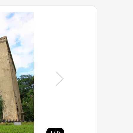
/
1
12