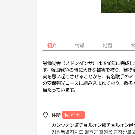
紹介
情報
地図
労働党舎（ノドンダンサ）は1946年に完成
す。韓国戦争の時に大きな被害を被り、建物
実を思い起こさせることから、有名歌手のミ
の安保観光コースに組み込まれており、数多く
当たっています。
住所
アクセス
カンウォン道チョルォン郡チョルォン邑ク
강원특별자치도 철원군 철원읍 금강산로 2