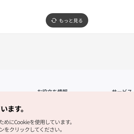
もっと見る
お役立ち情報
サービス
公式アプリ「VISITKOREA」
利用規約
ています。
1330観光通訳案内
FAQ
にCookieを使用しています。
観光資料ダウンロード
プライバシ
タンをクリックしてください。
デジタルブック／電子書籍
Cookieの