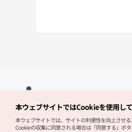
本ウェブサイトではCookieを使用し
Copyright (c) Korea Tourism Organization All Rights Reserved.
サイトエラー報告
公式メール
japanese@knto.or.kr
本ウェブサイトでは、サイトの利便性を向上させるため
Cookieの収集に同意される場合は「同意する」ボ