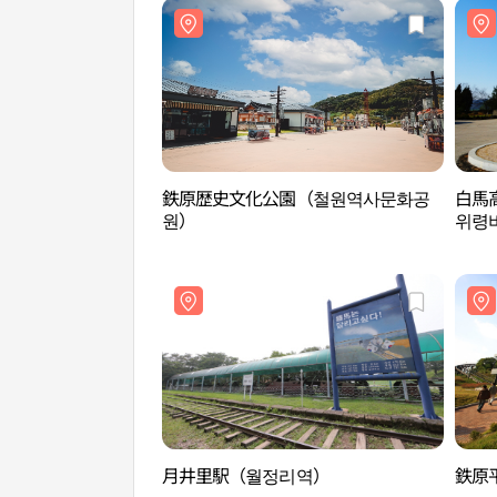
鉄原歴史文化公園（철원역사문화공
白馬
원）
위령
月井里駅（월정리역）
鉄原