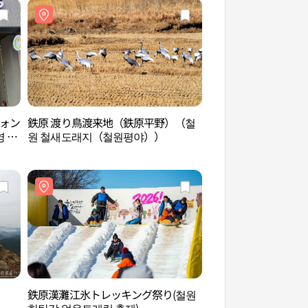
ルォン
鉄原 渡り鳥渡来地（鉄原平野）（철
鉄原歴史文化公園（
 철
원 철새도래지（철원평야））
원）
鉄原漢灘江氷トレッキング祭り(철원
鉄原平和展望台（철