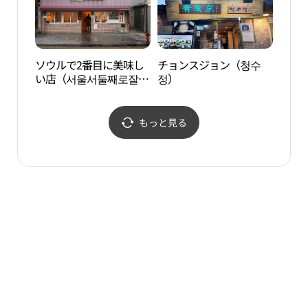
ソウルで2番目に美味し
チョンスジョン（청수
三清
い店（서울서둘째로잘하
정）
는집）
もっと見る