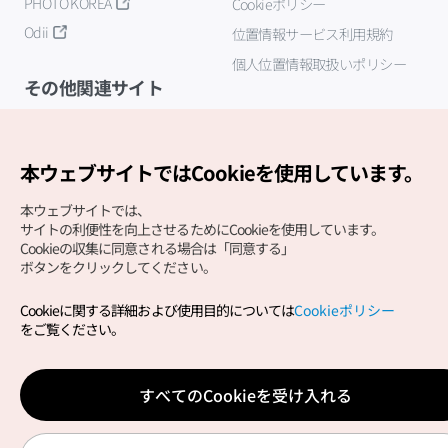
PHOTO KOREA
Cookieポリシー
Odii
位置情報サービス利用規約
個人位置情報取扱いポリシー
その他関連サイト
韓国観光公社
K-MICE
本ウェブサイトではCookieを使用しています。
本ウェブサイトでは、
サイトの利便性を向上させるためにCookieを使用しています。
Cookieの収集に同意される場合は「同意する」
ボタンをクリックしてください。
Cookieに関する詳細および使用目的については
Cookieポリシー
Copyright (c) Korea Tourism Organization All Rights
をご覧ください。
Reserved.
サイトエラー報告
公式メール
japanese@knto.or.kr
すべてのCookieを受け入れる