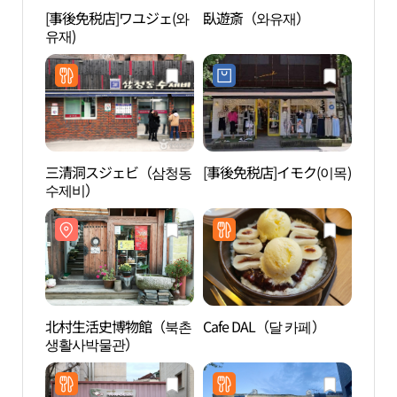
[事後免税店]ワユジェ(와
臥遊斎（와유재）
北村
유재)
생활
三清洞スジェビ（삼청동
[事後免税店]イモク(이목)
PKM 
수제비）
러리
北村生活史博物館（북촌
Cafe DAL（달 카페）
オン
생활사박물관）
드）