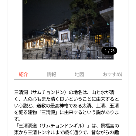
/
1
23
紹介
情報
地図
おすすめ周辺ス
三清洞（サムチョンドン）の地名は、山と水が清
く、人の心もまた清く良いということに由来すると
いう説と、道教の最高神格である太清、上清、玉清
を祀る建物「三清殿」に由来するという説がありま
す。
「三清洞道（サムチョンドンギル）」は、景福宮の
東から三清トンネルまで続く通りで、昔ながらの趣