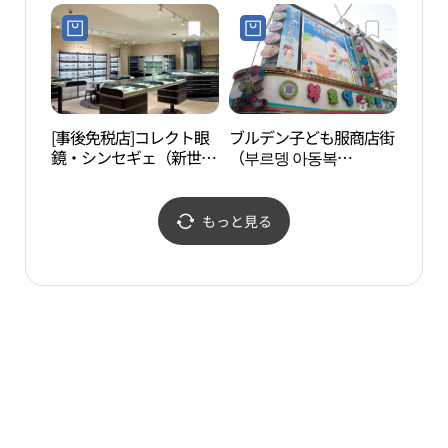
リパブリック）・ナムデ
관）
ムン（南大門）店(네이
처리퍼블릭 남대문점)
[事後免税店]コレクト眼
ブルデン子ども服商店街
明洞
鏡・シンセギェ（新世
（부르뎅 아동복
타극
界）百貨店本店THE
（Burdeng））
HERITAGE(콜렉트안경 신
세계백화점 본점 더헤리
もっと見る
티지)