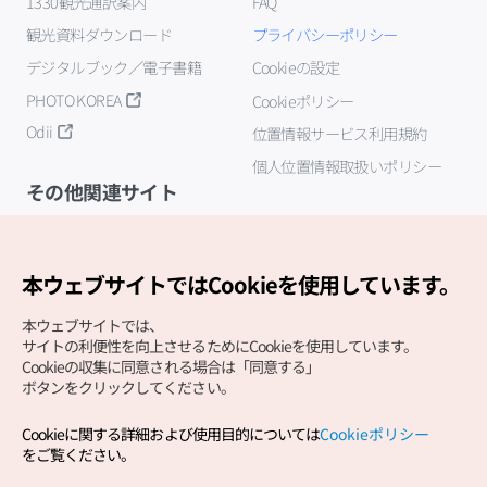
1330観光通訳案内
FAQ
観光資料ダウンロード
プライバシーポリシー
デジタルブック／電子書籍
Cookieの設定
PHOTO KOREA
Cookieポリシー
Odii
位置情報サービス利用規約
個人位置情報取扱いポリシー
その他関連サイト
韓国観光公社
K-MICE
本ウェブサイトではCookieを使用しています。
本ウェブサイトでは、
サイトの利便性を向上させるためにCookieを使用しています。
Cookieの収集に同意される場合は「同意する」
ボタンをクリックしてください。
Cookieに関する詳細および使用目的については
Cookieポリシー
Copyright (c) Korea Tourism Organization All Rights
をご覧ください。
Reserved.