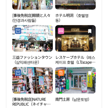
[事後免税店]眼鏡と人々
ホテル明洞 （호텔명
貨幣
(안경과사람들)
동）
관）
三益ファッションタウン
レスケープホテル（레스
明洞 
（삼익패션타운）
케이프 호텔（L’Escape
武橋
Hotel））
남대문
동 관
[事後免税店]NATURE
南門土房（남문토방）
草田
REPUBLIC（ネイチャー
（초