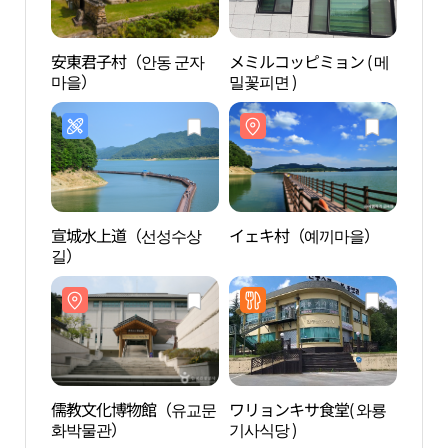
安東君子村（안동 군자
メミルコッピミョン ( 메
安東
마을）
밀꽃피면 )
마을
宣城水上道（선성수상
イェキ村（예끼마을）
儒教
길）
화박
儒教文化博物館（유교문
ワリョンキサ食堂( 와룡
洛江
화박물관）
기사식당 )
물길