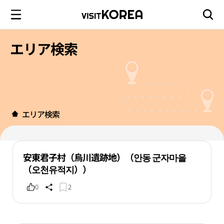
エリア検索
エリア検索
安東君子村（烏川遺跡地）（안동 군자마을
（오천유적지））
0
2