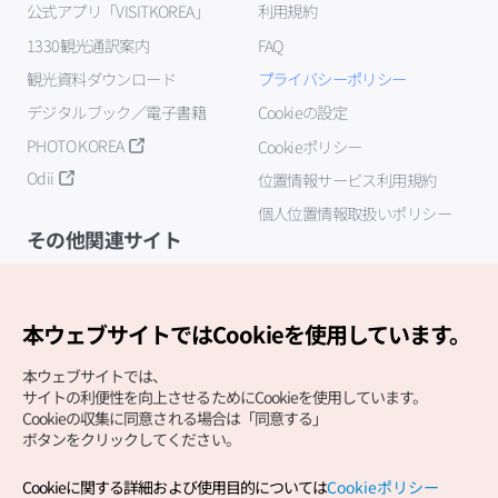
公式アプリ「VISITKOREA」
利用規約
1330観光通訳案内
FAQ
観光資料ダウンロード
プライバシーポリシー
デジタルブック／電子書籍
Cookieの設定
PHOTO KOREA
Cookieポリシー
Odii
位置情報サービス利用規約
個人位置情報取扱いポリシー
その他関連サイト
韓国観光公社
K-MICE
本ウェブサイトではCookieを使用しています。
本ウェブサイトでは、
サイトの利便性を向上させるためにCookieを使用しています。
Cookieの収集に同意される場合は「同意する」
ボタンをクリックしてください。
Cookieに関する詳細および使用目的については
Cookieポリシー