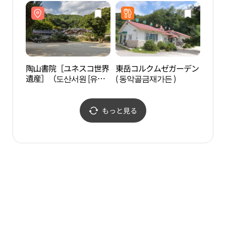
陶山書院［ユネスコ世界
東岳コルクムゼガーデン
安東
遺産］（도산서원 [유네
( 동악골금재가든 )
촌）
스코 세계유산]）
もっと見る