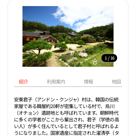
/
1
16
紹介
利用案内
情報
地図
安東君子（アンドン・クンジャ）村は、韓国の伝統
家屋である韓屋約20軒が密集している村で、烏川
（オチョン）遺跡地とも呼ばれています。朝鮮時代
に多くの学者がここから輩出され、君子（学徳の高
い人）が多く住んでいるとして君子村と呼ばれるよ
うになりました。国家遺産に指定された濯清亭（タ