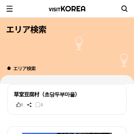
エリア検索
エリア検索
草堂豆腐村（초당두부마을）
0
0