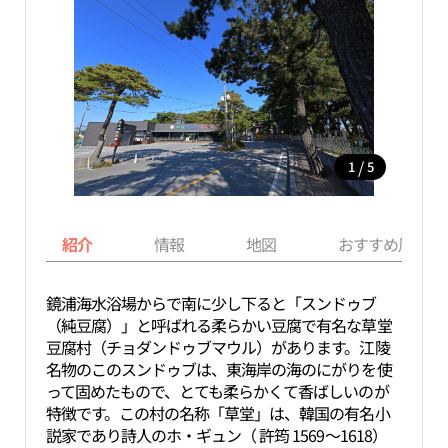
/
1
5
紹介
情報
地図
おすすめ周辺ス
鏡浦海水浴場からで南に少し下ると「スンドゥブ
（純豆腐）」と呼ばれる柔らかい豆腐で有名な草堂
豆腐村（チョダンドゥブマウル）があります。江陵
名物のこのスンドゥブは、東海岸の海のにがりを使
って固めたもので、とても柔らかくて香ばしいのが
特徴です。この村の名称「草堂」は、韓国の有名小
説家であり詩人のホ・ギュン（ 許筠 1569～1618）