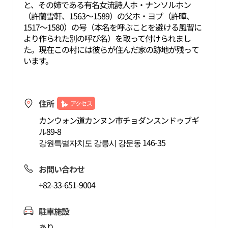
と、その姉である有名女流詩人ホ・ナンソルホン
（許蘭雪軒、1563～1589）の父ホ・ヨプ（許曄、
1517～1580）の号（本名を呼ぶことを避ける風習に
より作られた別の呼び名）を取って付けられまし
た。現在この村には彼らが住んだ家の跡地が残って
います。
住所
アクセス
カンウォン道カンヌン市チョダンスンドゥブギ
ル89-8
강원특별자치도 강릉시 강문동 146-35
お問い合わせ
+82-33-651-9004
駐車施設
あり