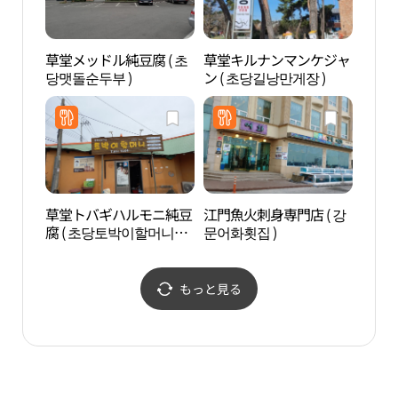
草堂メッドル純豆腐 ( 초
草堂キルナンマンケジャ
江陵
당맷돌순두부 )
ン ( 초당길낭만게장 )
（강
草堂トバギハルモニ純豆
江門魚火刺身専門店 ( 강
チャ
腐 ( 초당토박이할머니순
문어화횟집 )
ソン
두부 )
축음
관）
もっと見る