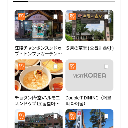
江陵チャンポンスンドゥ
５月の草堂 ( 오월의초당 )
江門
ブ・トンファガーデン本
店（강릉짬뽕순두부 동
화가든 본점）
チョダン(草堂)ハルモ二
Double T DINING（더블
ハス
スンドゥブ (초당할머니
티 다이닝）
ート
순두부)
이머