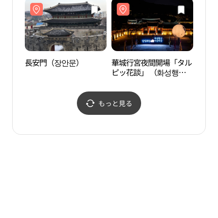
長安門（장안문）
華城行宮夜間開場「タル
水原
ピッ花談」 （화성행궁
립미
야간개장 ）
もっと見る