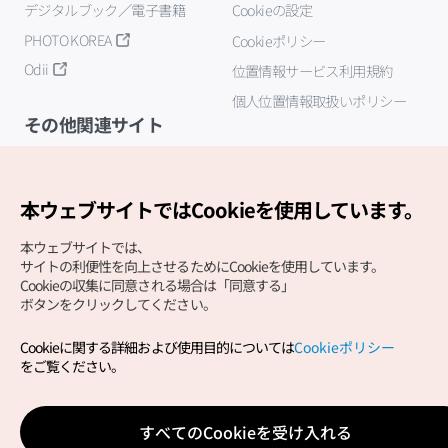
デジタルブック／電子書籍
Cookieの設定
PHOTO KOREA
Cookieポリシー
Odii
位置情報サービス利用規約
個人位置情報取扱いポリシー
その他関連サイト
韓国観光公社
K-MICE
本ウェブサイトではCookieを使用しています。
本ウェブサイトでは、
サイトの利便性を向上させるためにCookieを使用しています。
Cookieの収集に同意される場合は「同意する」
ボタンをクリックしてください。
Cookieに関する詳細および使用目的については
Cookieポリシー
Copyright (c) Korea Tourism Organization All Rights
をご覧ください。
Reserved.
サイトエラー報告
公式メール
japanese@knto.or.kr
すべてのCookieを受け入れる