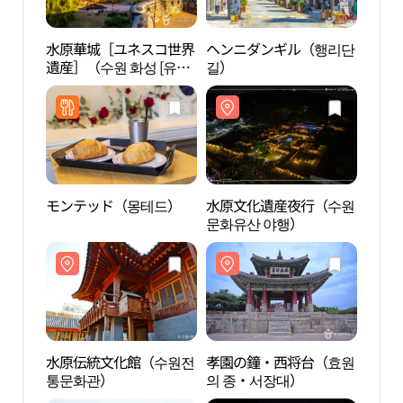
水原華城［ユネスコ世界
ヘンニダンギル（행리단
水原
遺産］（수원 화성 [유네
길）
遺産］
스코 세계유산]）
스코 
モンテッド（몽테드）
水原文化遺産夜行（수원
水原
문화유산 야행）
통문
水原伝統文化館（수원전
孝園の鐘・西将台（효원
長安
통문화관）
의 종・서장대）