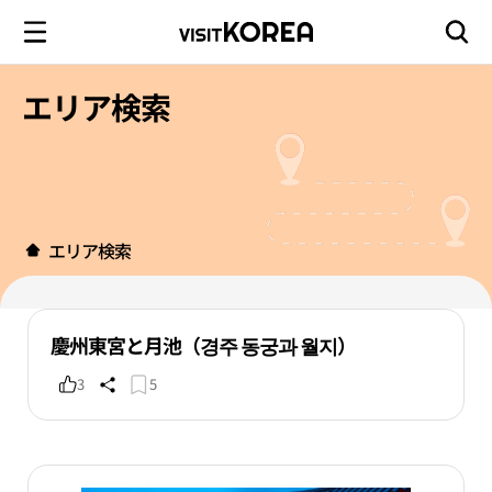
エリア検索
エリア検索
慶州東宮と月池（경주 동궁과 월지）
3
5