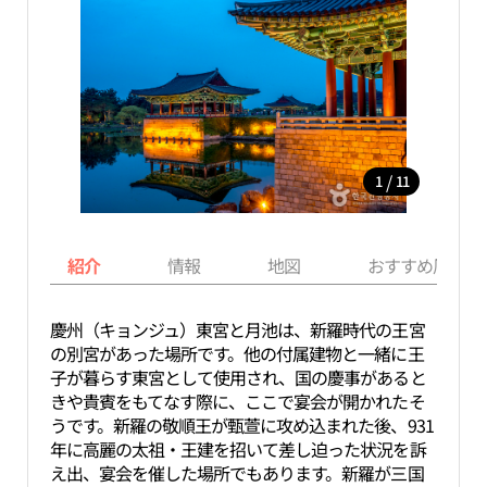
/
1
11
紹介
情報
地図
おすすめ周辺ス
慶州（キョンジュ）東宮と月池は、新羅時代の王宮
の別宮があった場所です。他の付属建物と一緒に王
子が暮らす東宮として使用され、国の慶事があると
きや貴賓をもてなす際に、ここで宴会が開かれたそ
うです。新羅の敬順王が甄萱に攻め込まれた後、931
年に高麗の太祖・王建を招いて差し迫った状況を訴
え出、宴会を催した場所でもあります。新羅が三国