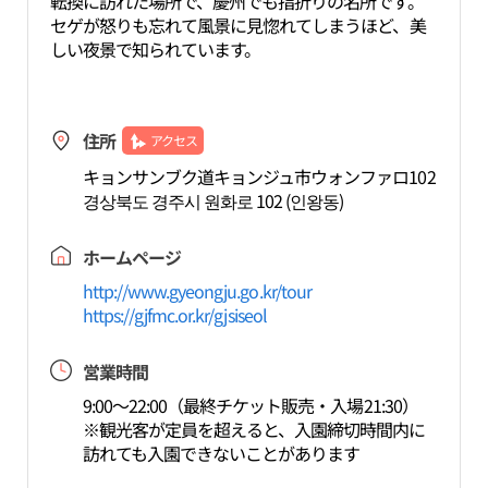
転換に訪れた場所で、慶州でも指折りの名所です。
セゲが怒りも忘れて風景に見惚れてしまうほど、美
しい夜景で知られています。
住所
アクセス
キョンサンブク道キョンジュ市ウォンファロ102
경상북도 경주시 원화로 102 (인왕동)
ホームページ
http://www.gyeongju.go.kr/tour
https://gjfmc.or.kr/gjsiseol
営業時間
9:00～22:00（最終チケット販売・入場21:30）
※観光客が定員を超えると、入園締切時間内に
訪れても入園できないことがあります