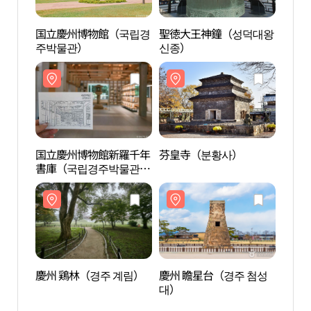
国立慶州博物館（국립경
聖徳大王神鐘（성덕대왕
国立
주박물관）
신종）
주박
国立慶州博物館新羅千年
芬皇寺（분황사）
国立
書庫（국립경주박물관
書庫
신라천년서고）
신라
慶州 鶏林（경주 계림）
慶州 瞻星台（경주 첨성
慶州 
대）