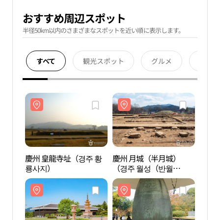
おすすめ周辺スポット
半径50km以内のさまざまなスポットを近い順に表示します。
すべて
観光スポット
グルメ
宿泊
慶州 皇龍寺址（경주 황
慶州 月城（半月城）
慶州 
룡사지）
（경주 월성（반월
룡사
성））