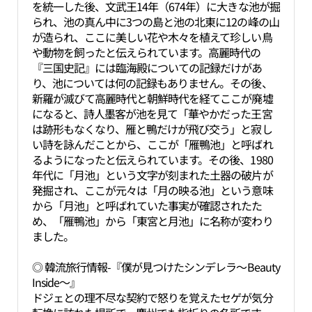
を統一した後、文武王14年（674年）に大きな池が掘
られ、池の真ん中に3つの島と池の北東に12の峰の山
が造られ、ここに美しい花や木々を植えて珍しい鳥
や動物を飼ったと伝えられています。高麗時代の
『三国史記』には臨海殿についての記録だけがあ
り、池については何の記録もありません。その後、
新羅が滅びて高麗時代と朝鮮時代を経てここが廃墟
になると、詩人墨客が池を見て「華やかだった王宮
は跡形もなくなり、雁と鴨だけが飛び交う」と寂し
い詩を詠んだことから、ここが「雁鴨池」と呼ばれ
るようになったと伝えられています。その後、1980
年代に「月池」という文字が刻まれた土器の破片が
発掘され、ここが元々は「月の映る池」という意味
から「月池」と呼ばれていた事実が確認されたた
め、「雁鴨池」から「東宮と月池」に名称が変わり
ました。
◎ 韓流旅行情報-『僕が見つけたシンデレラ～Beauty
Inside～』
ドジェとの理不尽な契約で怒りを覚えたセゲが気分