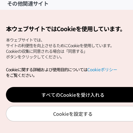
その他関連サイト
韓国観光公社
K-MICE
本ウェブサイトではCookieを使用しています。
本ウェブサイトでは、
サイトの利便性を向上させるためにCookieを使用しています。
Cookieの収集に同意される場合は「同意する」
ボタンをクリックしてください。
Cookieに関する詳細および使用目的については
Cookieポリシー
Copyright (c) Korea Tourism Organization All Rights
をご覧ください。
Reserved.
サイトエラー報告
公式メール
japanese@knto.or.kr
すべてのCookieを受け入れる
Cookieを設定する