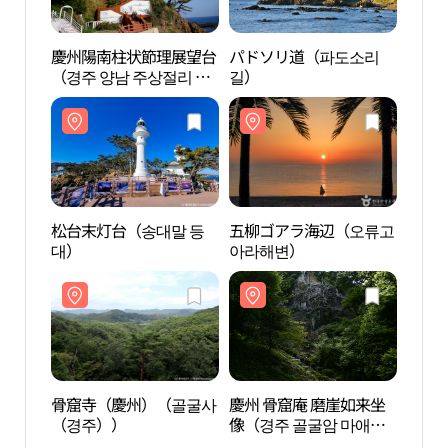
慶州陽南柱状節理展望台
パドソリ道（파도소리
慶州
（경주 양남 주상절리 전
길）
（경주
망대）
망대
松台末灯台（송대말 등
五柳ゴアラ海辺（오류고
松台
대）
아라해변）
대）
骨窟寺（慶州）（골굴사
慶州 骨窟庵 磨崖如来坐
骨窟
（경주））
像（경주 골굴암 마애여
（경
래좌상）