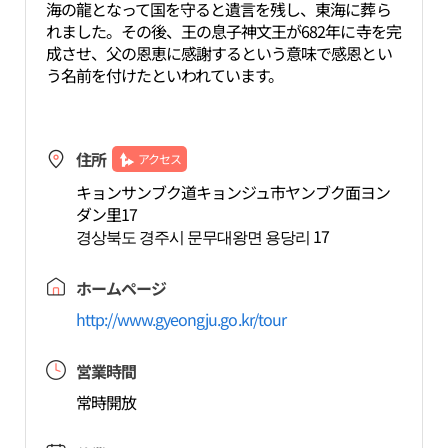
海の龍となって国を守ると遺言を残し、東海に葬ら
れました。その後、王の息子神文王が682年に寺を完
成させ、父の恩恵に感謝するという意味で感恩とい
う名前を付けたといわれています。
住所
アクセス
キョンサンブク道キョンジュ市ヤンブク面ヨン
ダン里17
경상북도 경주시 문무대왕면 용당리 17
ホームページ
http://www.gyeongju.go.kr/tour
営業時間
常時開放