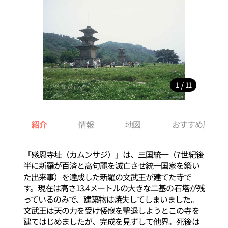
/
1
11
紹介
情報
地図
おすすめ周辺ス
「感恩寺址（カムンサジ）」は、三国統一（7世紀後
半に新羅が百済と高句麗を滅亡させ統一国家を築い
た出来事）を達成した新羅の文武王が建てた寺で
す。現在は高さ13.4メートルの大きな二基の石塔が残
っているのみで、建築物は焼失してしまいました。
文武王は天の力を受け倭寇を撃退しようとこの寺を
建てはじめましたが、完成を見ずして他界。死後は