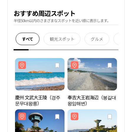
おすすめ周辺スポット
半径50km以内のさまざまなスポットを近い順に表示します。
すべて
観光スポット
グルメ
宿泊
慶州 文武大王陵（경주
奉吉大王岩海辺（봉길대
慶州
문무대왕릉）
왕암해변）
문무