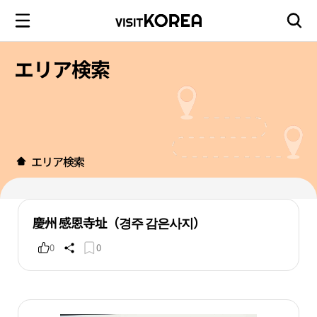
エリア検索
エリア検索
慶州 感恩寺址（경주 감은사지）
0
0