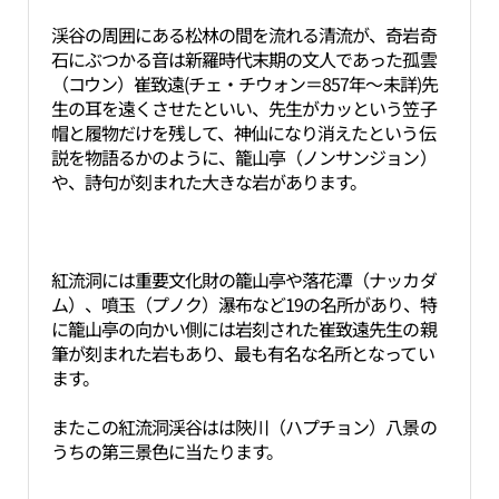
渓谷の周囲にある松林の間を流れる清流が、奇岩奇
石にぶつかる音は新羅時代末期の文人であった孤雲
（コウン）崔致遠(チェ・チウォン＝857年～未詳)先
生の耳を遠くさせたといい、先生がカッという笠子
帽と履物だけを残して、神仙になり消えたという伝
説を物語るかのように、籠山亭（ノンサンジョン）
や、詩句が刻まれた大きな岩があります。
紅流洞には重要文化財の籠山亭や落花潭（ナッカダ
ム）、噴玉（プノク）瀑布など19の名所があり、特
に籠山亭の向かい側には岩刻された崔致遠先生の親
筆が刻まれた岩もあり、最も有名な名所となってい
ます。
またこの紅流洞渓谷はは陜川（ハプチョン）八景の
うちの第三景色に当たります。