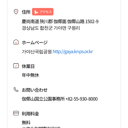
住所
アクセス
慶尚南道 陜川郡 伽倻面 伽倻山路 1502-9
경상남도 합천군 가야면 구원리
ホームページ
가야산국립공원
http://gaya.knps.or.kr
休業日
年中無休
お問い合わせ
伽倻山国立公園事務所 +82-55-930-8000
利用料金
無料