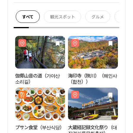
すべて
観光スポット
グルメ
宿泊
伽倻山音の道（가야산
海印寺（陜川）（해인사
伽倻
소리길）
（합천））
소리
プサン食堂（부산식당）
大蔵経記録文化祭り（대
伽倻