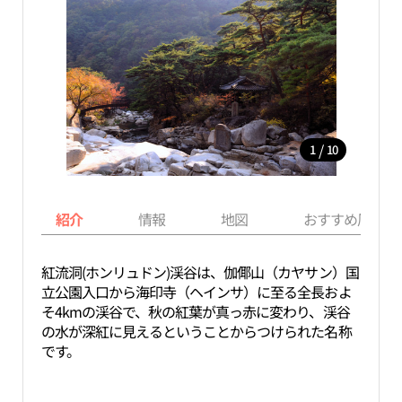
/
1
10
紹介
情報
地図
おすすめ周辺ス
紅流洞(ホンリュドン)渓谷は、伽倻山（カヤサン）国
立公園入口から海印寺（ヘインサ）に至る全長およ
そ4kmの渓谷で、秋の紅葉が真っ赤に変わり、渓谷
の水が深紅に見えるということからつけられた名称
です。