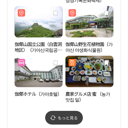
장경기록문화축제）
地区
（백
伽倻山国立公園（白雲洞
伽倻山野生花植物園（가
伽倻
地区）（가야산국립공원
야산 야생화식물원）
洞、
（백운동 지구））
산국
량동
伽倻ホテル（가야호텔）
農家グルメ店 蜜 （농가
コチャ
맛집 밀）
ーリン
노화힐
もっと見る