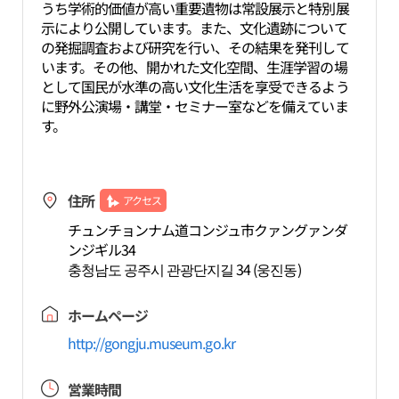
うち学術的価値が高い重要遺物は常設展示と特別展
示により公開しています。また、文化遺跡について
の発掘調査および研究を行い、その結果を発刊して
います。その他、開かれた文化空間、生涯学習の場
として国民が水準の高い文化生活を享受できるよう
に野外公演場・講堂・セミナー室などを備えていま
す。
住所
アクセス
チュンチョンナム道コンジュ市クァングァンダ
ンジギル34
충청남도 공주시 관광단지길 34 (웅진동)
ホームページ
http://gongju.museum.go.kr
営業時間