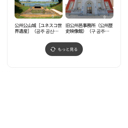
公州公山城［ユネスコ世
旧公州邑事務所（公州歴
ミル
界遺産］（공주 공산성
史映像館）（구 공주읍
［유네스코 세계유
사무소（공주역사영상
산］）
관））
もっと見る