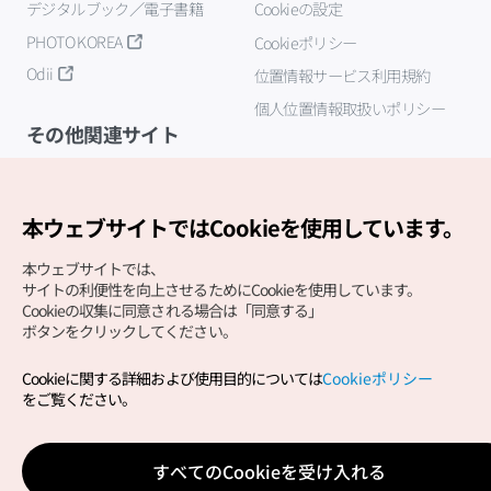
デジタルブック／電子書籍
Cookieの設定
PHOTO KOREA
Cookieポリシー
Odii
位置情報サービス利用規約
個人位置情報取扱いポリシー
その他関連サイト
韓国観光公社
K-MICE
本ウェブサイトではCookieを使用しています。
本ウェブサイトでは、
サイトの利便性を向上させるためにCookieを使用しています。
Cookieの収集に同意される場合は「同意する」
ボタンをクリックしてください。
Cookieに関する詳細および使用目的については
Cookieポリシー
Copyright (c) Korea Tourism Organization All Rights
をご覧ください。
Reserved.
サイトエラー報告
公式メール
japanese@knto.or.kr
すべてのCookieを受け入れる