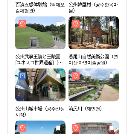
百済五感体験館（백제오
公州韓屋村（공주한옥마
百済
감체험관）
을）
감체
公州武寧王陵と王陵園
燕尾山自然美術公園（연
燕尾
[ユネスコ世界遺産]（공
미산 자연미술공원）
미산
주 무령왕릉과 왕릉원[유
네스코 세계유산]）
公州山城市場（공주산성
済民川（제민천）
公州
시장）
界遺
［유
산］