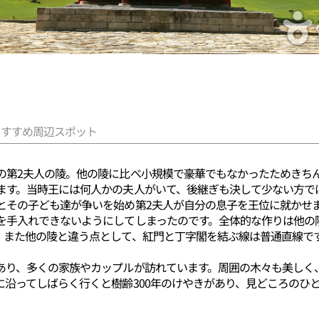
おすすめ周辺スポット
の第2夫人の陵。他の陵に比べ小規模で豪華でもなかったためきち
ます。当時王には何人かの夫人がいて、後継ぎも決して少ない方で
とその子ども達が争いを始め第2夫人が自分の息子を王位に就かせ
を手入れできないようにしてしまったのです。全体的な作りは他の
。また他の陵と違う点として、紅門と丁字閣を結ぶ線は普通直線で
あり、多くの家族やカップルが訪れています。周囲の木々も美しく
沿ってしばらく行くと樹齢300年のけやきがあり、見どころのひ