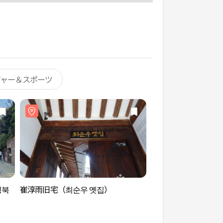
ジャー＆スポーツ
성북
崔淳雨旧宅（최순우 옛집）
ソンブク（城北）洞
동고택북촌산책길）