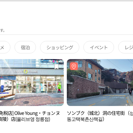
す。
メ
宿泊
ショッピング
イベント
レ
免税店] Olive Young・チョンヌ
ソンブク（城北）洞の住宅街（
貞陵）店(올리브영 정릉점)
동고택북촌산책길）