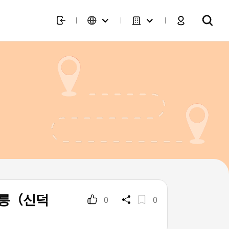
정릉（신덕
0
0