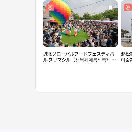
城北グローバルフードフェスティバ
澗松
ル ヌリマシル（성북세계음식축제 누
미술
리마실）