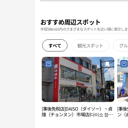
おすすめ周辺スポット
半径50km以内のさまざまなスポットを近い順に表示しま
すべて
観光スポット
グル
[事後免税店]DAISO（ダイソー）・貞
[事後
陵（チョンヌン）市場店(다이소 정릉
ン（
시장점)