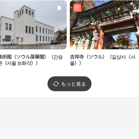
美術館（ソウル葆華閣）（간송
吉祥寺（ソウル）（길상사（서
관（서울 보화각））
울））
もっと見る