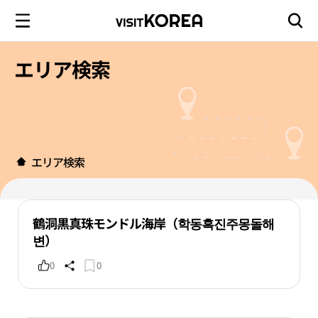
エリア検索
エリア検索
鶴洞黒真珠モンドル海岸（학동흑진주몽돌해
변）
0
0