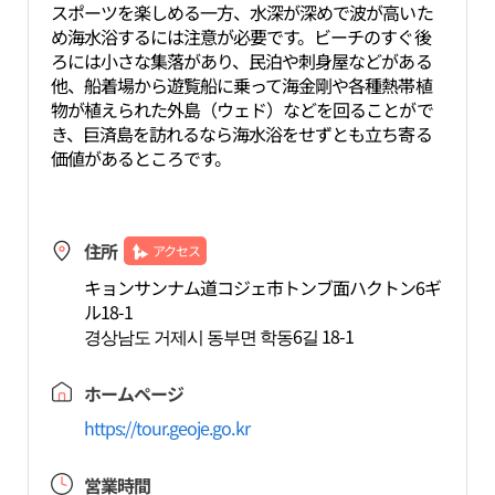
スポーツを楽しめる一方、水深が深めで波が高いた
め海水浴するには注意が必要です。ビーチのすぐ後
ろには小さな集落があり、民泊や刺身屋などがある
他、船着場から遊覧船に乗って海金剛や各種熱帯植
物が植えられた外島（ウェド）などを回ることがで
き、巨済島を訪れるなら海水浴をせずとも立ち寄る
価値があるところです。
住所
アクセス
キョンサンナム道コジェ市トンブ面ハクトン6ギ
ル18-1
경상남도 거제시 동부면 학동6길 18-1
ホームページ
https://tour.geoje.go.kr
営業時間