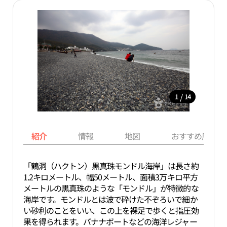
/
1
14
紹介
情報
地図
おすすめ周辺ス
「鶴洞（ハクトン）黒真珠モンドル海岸」は長さ約
1.2キロメートル、幅50メートル、面積3万キロ平方
メートルの黒真珠のような「モンドル」が特徴的な
海岸です。モンドルとは波で砕けた不ぞろいで細か
い砂利のことをいい、この上を裸足で歩くと指圧効
果を得られます。バナナボートなどの海洋レジャー