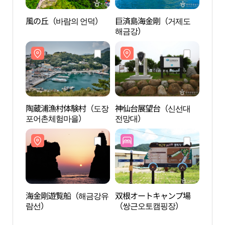
風の丘（바람의 언덕）
巨済島海金剛（거제도
陶蔵
해금강）
포어
陶蔵浦漁村体験村（도장
神仙台展望台（신선대
海金
포어촌체험마을）
전망대）
람선
海金剛遊覧船（해금강유
双根オートキャンプ場
明砂
람선）
（쌍근오토캠핑장）
욕장