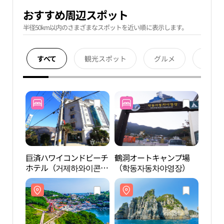
おすすめ周辺スポット
半径50km以内のさまざまなスポットを近い順に表示します。
すべて
観光スポット
グルメ
宿泊
巨済ハワイコンドビーチ
鶴洞オートキャンプ場
風の
ホテル（거제하와이콘도
（학동자동차야영장）
비치호텔）