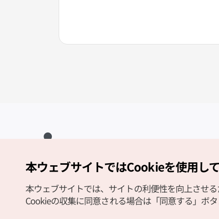
本ウェブサイトではCookieを使用し
Copyright (c) Korea Tourism Organization All Rights Reserved.
サイトエラー報告
公式メール
japanese@knto.or.kr
本ウェブサイトでは、サイトの利便性を向上させるため
Cookieの収集に同意される場合は「同意する」ボ