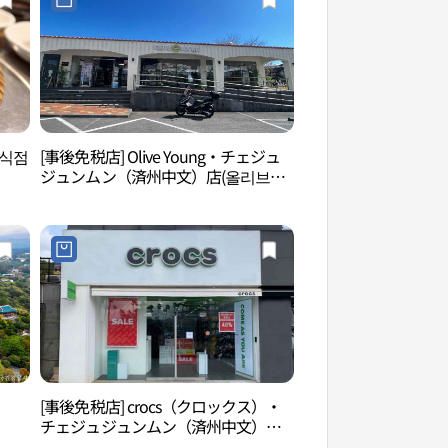
음식점
[事後免税店] Olive Young・チェジュ
博物館は生きている
ジュンムン（済州中文）店(올리브영
（박물관은 살아있
제주중문점)
점））
[事後免税店] crocs（クロックス）・
チョコレートランド
チェジュジュンムン（済州中文）店
(크록스 제주중문점)