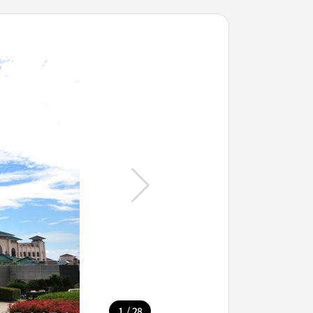
/
1
28