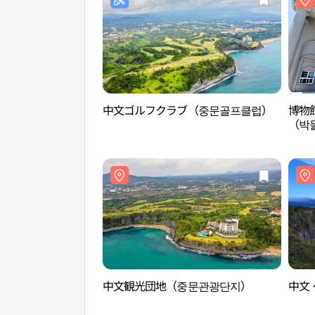
中文ゴルフクラブ（중문골프클럽）
博物
（박
점）
中文観光団地（중문관광단지）
中文