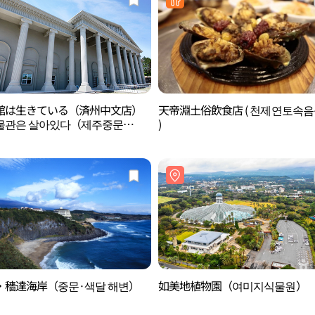
館は生きている（済州中文店）
天帝淵土俗飲食店 ( 천제연토속
물관은 살아있다（제주중문
)
）
・穡達海岸（중문·색달 해변）
如美地植物園（여미지식물원）