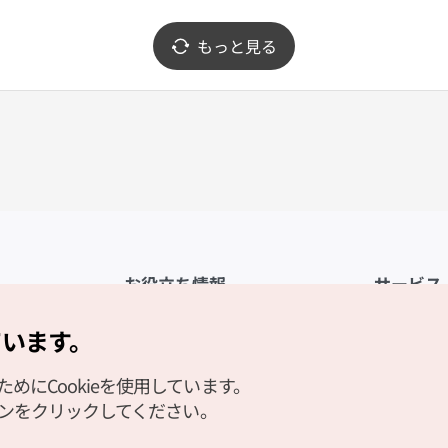
もっと見る
お役立ち情報
サービス
公式アプリ「VISITKOREA」
利用規約
ています。
1330観光通訳案内
FAQ
にCookieを使用しています。
観光資料ダウンロード
プライバシ
タンをクリックしてください。
デジタルブック／電子書籍
Cookieの