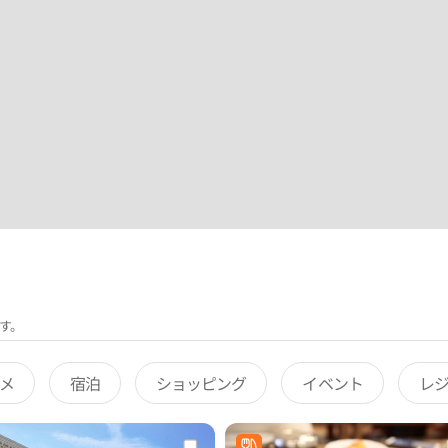
す。
メ
宿泊
ショッピング
イベント
レ