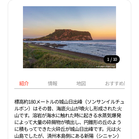
/
1
10
紹介
情報
地図
おすすめ周辺ス
標高約180メートルの城山日出峰（ソンサンイルチュ
ルボン）はその昔、海底火山が噴火し形成された火
山です。溶岩が海水に触れた時に起きる水蒸気爆発
によって大量の砕屑物が噴出し、円錐形の丘のよう
に積もってできた火砕丘が城山日出峰です。元は火
山島でしたが、済州本島側にある新陽（シニャン）