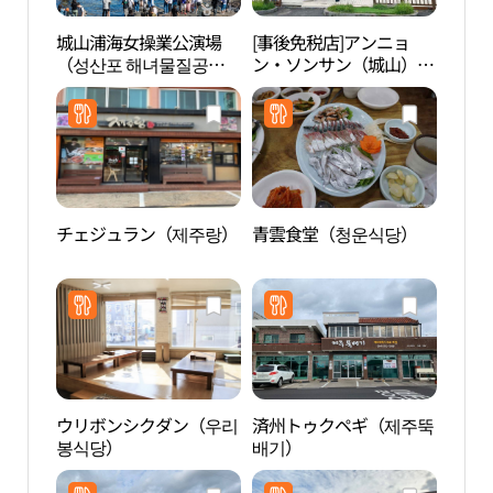
城山浦海女操業公演場
[事後免税店]アンニョ
城山
（성산포 해녀물질공연
ン・ソンサン（城山）
（성
장）
(안녕성산)
장）
チェジュラン（제주랑）
青雲食堂（청운식당）
アク
（아
ウリボンシクダン（우리
済州トゥクペギ（제주뚝
維民
봉식당）
배기）
ージ