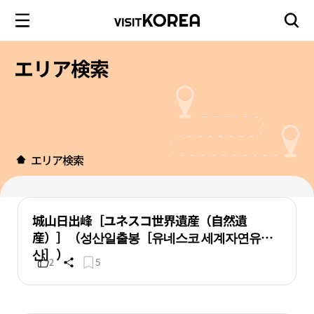
エリア検索
エリア検索
城山日出峰［ユネスコ世界遺産（自然遺
産）］（성산일출봉［유네스코 세계자연유
산］）
2
5