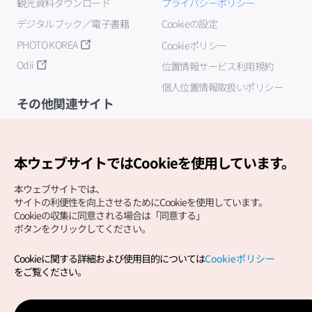
観光資料ダウンロード
プライバシーポリシー
デジタルブック／電子書籍
Cookieの設定
PHOTO KOREA
Cookieポリシー
Odii
位置情報サービス利用規約
個人位置情報取扱いポリシー
その他関連サイト
韓国観光公社
K-MICE
本ウェブサイトではCookieを使用しています。
本ウェブサイトでは、
サイトの利便性を向上させるためにCookieを使用しています。
Cookieの収集に同意される場合は「同意する」
ボタンをクリックしてください。
Cookieに関する詳細および使用目的については
Cookieポリシー
Copyright (c) Korea Tourism Organization All Rights
をご覧ください。
Reserved.
サイトエラー報告
公式メール
japanese@knto.or.kr