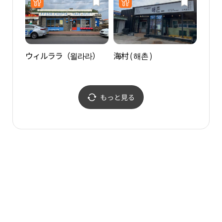
ウィルララ（윌라라）
海村 ( 해촌 )
ソプ
もっと見る