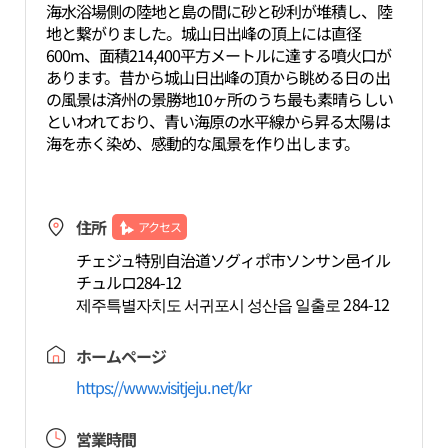
海水浴場側の陸地と島の間に砂と砂利が堆積し、陸
地と繋がりました。城山日出峰の頂上には直径
600m、面積214,400平方メートルに達する噴火口が
あります。昔から城山日出峰の頂から眺める日の出
の風景は済州の景勝地10ヶ所のうち最も素晴らしい
といわれており、青い海原の水平線から昇る太陽は
海を赤く染め、感動的な風景を作り出します。
住所
アクセス
チェジュ特別自治道ソグィポ市ソンサン邑イル
チュルロ284-12
제주특별자치도 서귀포시 성산읍 일출로 284-12
ホームページ
https://www.visitjeju.net/kr
営業時間