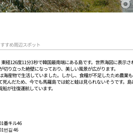
おすすめ周辺スポット
秒、東経126度11分3秒で韓国最南端にある島です。世界海図に表示
岸が切り立った絶壁になっており、美しい風景が広がります。
最初は海産物で生活していました。しかし、食糧が不足したため農業
て死んだため、今でも馬羅島では蛇と蛙は見られないそうです。島
覧船が往復運航しています。
1番キル46
1번길 46