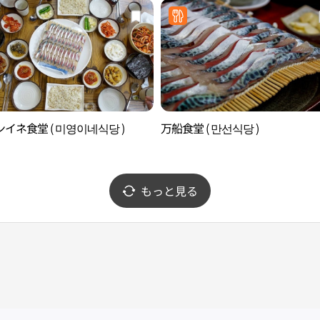
イネ食堂 ( 미영이네식당 )
万船食堂 ( 만선식당 )
もっと見る