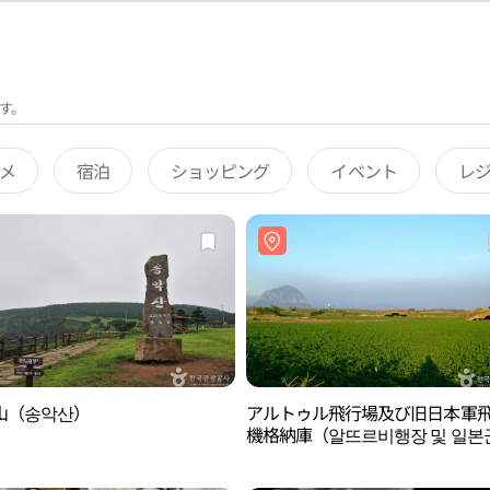
す。
メ
宿泊
ショッピング
イベント
レ
山（송악산）
アルトゥル飛行場及び旧日本軍
機格納庫（알뜨르비행장 및 일본
행기 격납고）