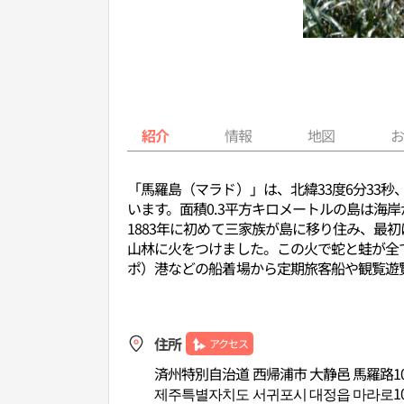
紹介
情報
地図
「馬羅島（マラド）」は、北緯33度6分33
います。面積0.3平方キロメートルの島は海
1883年に初めて三家族が島に移り住み、
山林に火をつけました。この火で蛇と蛙が全
ポ）港などの船着場から定期旅客船や観覧遊
住所
アクセス
済州特別自治道 西帰浦市 大静邑 馬羅路10
제주특별자치도 서귀포시 대정읍 마라로10