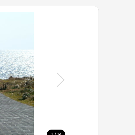
/
1
14