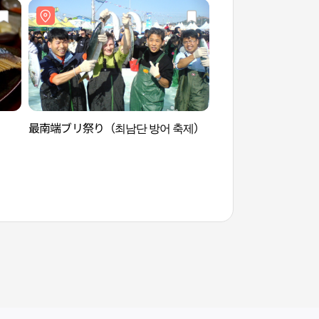
最南端ブリ祭り（최남단 방어 축제）
沙渓海岸（사계해변