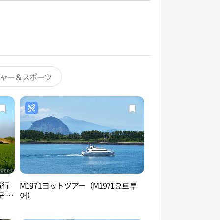
ジャー＆スポーツ
飛行
M1971ヨットツアー（M1971요트투
加波島（가파도）
군 비
어）