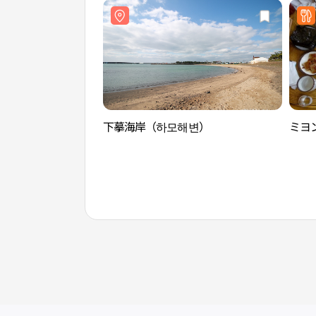
下摹海岸（하모해변）
ミヨン