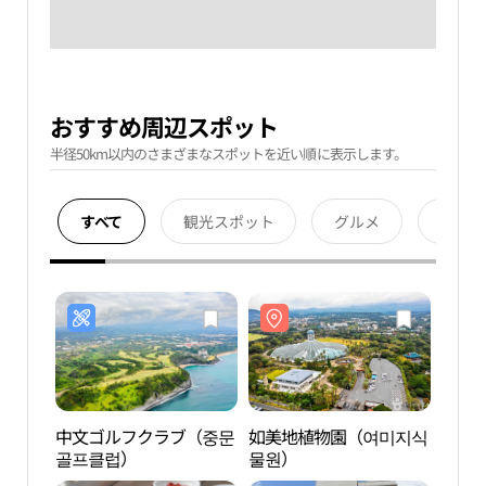
おすすめ周辺スポット
半径50km以内のさまざまなスポットを近い順に表示します。
すべて
観光スポット
グルメ
宿泊
中文ゴルフクラブ（중문
如美地植物園（여미지식
如美
골프클럽）
물원）
물원