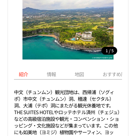
/
1
5
紹介
情報
地図
おすすめ周辺ス
中文（チュンムン）観光団地は、西帰浦（ソグィ
ポ）市中文（チュンムン）洞、穡達（セクタル）
洞、大浦（テポ）洞にまたがる観光休養地です。
THE SUITES HOTELやロッテホテル済州（チェジュ）
などの高級宿泊施設や観光・コンベンション・ショ
ッピング・文化施設などが集まっています。この他
にも如美地（ヨミジ）植物園やサーフィン、ヨッ