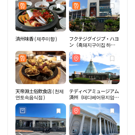
済州味香 ( 제주미향 )
フクテジグイジプ・ハヨ
博物
ン（흑돼지구이집 하
州中
영）
살아
점）
天帝淵土俗飲食店 ( 천제
テディベアミュージアム
チョ
연토속음식점 )
済州（테디베어뮤지엄제
콜릿
주）