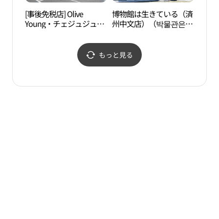
[事後免税店] Olive
博物館は生きている（済
パシ
Young・チェジュジュン
州中文店）（박물관은
시픽 
ムン（済州中文）店(올
살아있다（제주중문
리브영 제주중문점)
점））
もっと見る