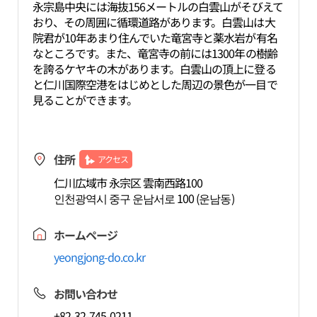
永宗島中央には海抜156メートルの白雲山がそびえて
おり、その周囲に循環道路があります。白雲山は大
院君が10年あまり住んでいた竜宮寺と薬水岩が有名
なところです。また、竜宮寺の前には1300年の樹齢
を誇るケヤキの木があります。白雲山の頂上に登る
と仁川国際空港をはじめとした周辺の景色が一目で
見ることができます。
住所
アクセス
仁川広域市 永宗区 雲南西路100
인천광역시 중구 운남서로 100 (운남동)
ホームページ
yeongjong-do.co.kr
お問い合わせ
+82-32-745-0211