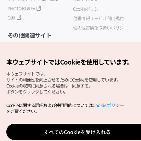
PHOTO KOREA
Cookieポリシー
Odii
位置情報サービス利用規約
個人位置情報取扱いポリシー
その他関連サイト
韓国観光公社
K-MICE
本ウェブサイトではCookieを使用しています。
本ウェブサイトでは、
サイトの利便性を向上させるためにCookieを使用しています。
Cookieの収集に同意される場合は「同意する」
ボタンをクリックしてください。
Cookieに関する詳細および使用目的については
Cookieポリシー
Copyright (c) Korea Tourism Organization All Rights
をご覧ください。
Reserved.
サイトエラー報告
公式メール
japanese@knto.or.kr
すべてのCookieを受け入れる