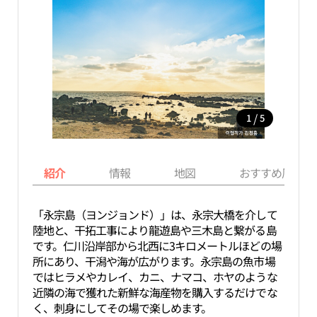
/
1
5
紹介
情報
地図
おすすめ周辺ス
「永宗島（ヨンジョンド）」は、永宗大橋を介して
陸地と、干拓工事により龍遊島や三木島と繋がる島
です。仁川沿岸部から北西に3キロメートルほどの場
所にあり、干潟や海が広がります。永宗島の魚市場
ではヒラメやカレイ、カニ、ナマコ、ホヤのような
近隣の海で獲れた新鮮な海産物を購入するだけでな
く、刺身にしてその場で楽しめます。