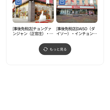
브영 영종하늘도시점)
[事後免税店]チョングァ
[事後免税店]DAISO（ダ
月尾
ンジャン（正官庄）・チ
イソー）・インチョンウ
遊覧
ュンサン（中山）本店
ンソドン（仁川雲西洞）
광（
(정관장 중산본점)
店(다이소 인천운서동점)
もっと見る