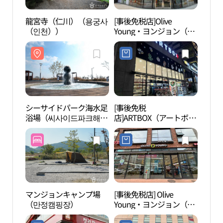
龍宮寺（仁川）（용궁사
[事後免税店]Olive
龍宮
（인천））
Young・ヨンジョン（永
（인
宗）ハヌルダルビッロ店
(올리브영 영종하늘달빛
로점)
シーサイドパーク海水足
[事後免税
永宗
浴場（씨사이드파크해수
店]ARTBOX（アートボッ
족욕장）
クス）・ヨンジョン（永
宗）ハヌル都市店(아트
박스 영종하늘도시점)
マンジョンキャンプ場
[事後免税店] Olive
月尾
（만정캠핑장）
Young・ヨンジョン（永
宗）ハヌルドシ店(올리