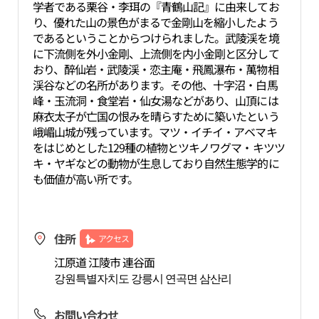
学者である栗谷・李珥の『青鶴山記』に由来してお
り、優れた山の景色がまるで金剛山を縮小したよう
であるということからつけられました。武陵渓を境
に下流側を外小金剛、上流側を内小金剛と区分して
おり、醉仙岩・武陵渓・恋主庵・飛鳳瀑布・萬物相
渓谷などの名所があります。その他、十字沼・白馬
峰・玉流洞・食堂岩・仙女湯などがあり、山頂には
麻衣太子が亡国の恨みを晴らすために築いたという
峨嵋山城が残っています。マツ・イチイ・アベマキ
をはじめとした129種の植物とツキノワグマ・キツツ
キ・ヤギなどの動物が生息しており自然生態学的に
も価値が高い所です。
住所
アクセス
江原道 江陵市 連谷面
강원특별자치도 강릉시 연곡면 삼산리
お問い合わせ