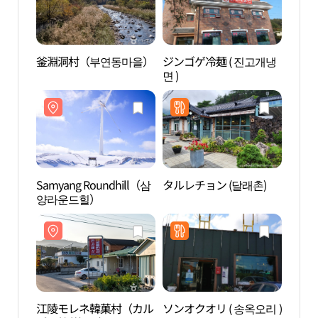
釜淵洞村（부연동마을）
ジンゴゲ冷麺 ( 진고개냉
Samy
면 )
양라
Samyang Roundhill（삼
タルレチョン (달래촌)
大関
양라운드힐）
눈꽃
江陵モレネ韓菓村（カル
ソンオクオリ ( 송옥오리 )
大関