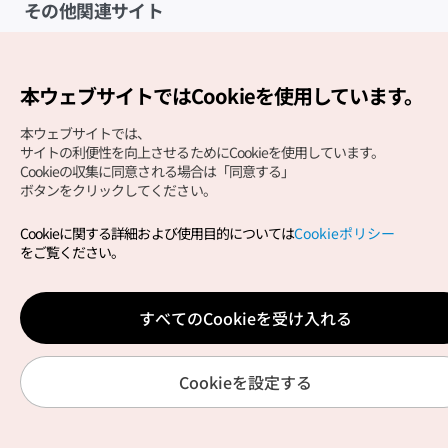
その他関連サイト
韓国観光公社
K-MICE
本ウェブサイトではCookieを使用しています。
本ウェブサイトでは、
サイトの利便性を向上させるためにCookieを使用しています。
Cookieの収集に同意される場合は「同意する」
ボタンをクリックしてください。
Cookieに関する詳細および使用目的については
Cookieポリシー
Copyright (c) Korea Tourism Organization All Rights
をご覧ください。
Reserved.
サイトエラー報告
公式メール
japanese@knto.or.kr
すべてのCookieを受け入れる
Cookieを設定する