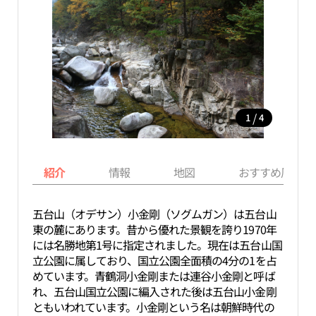
/
1
4
紹介
情報
地図
おすすめ周辺ス
五台山（オデサン）小金剛（ソグムガン）は五台山
東の麓にあります。昔から優れた景観を誇り1970年
には名勝地第1号に指定されました。現在は五台山国
立公園に属しており、国立公園全面積の4分の1を占
めています。青鶴洞小金剛または連谷小金剛と呼ば
れ、五台山国立公園に編入された後は五台山小金剛
ともいわれています。小金剛という名は朝鮮時代の