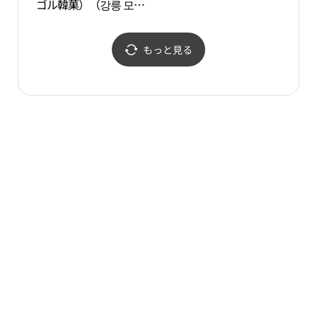
ゴル韓菓）（강릉 모래
령 하
내한과마을（갈골한
과））
もっと見る