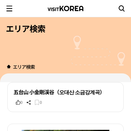
エリア検索
エリア検索
五台山 小金剛渓谷（오대산 소금강계곡）
0
0