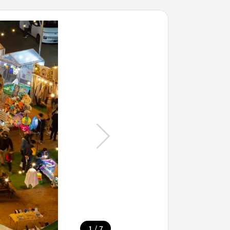
/
1
7