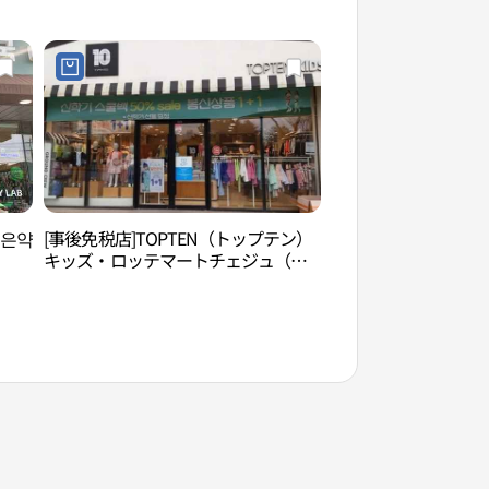
조은약
[事後免税店]TOPTEN（トップテン）
済州ラブランド（제
キッズ・ロッテマートチェジュ（済
州）店(탑텐키즈 롯데마트 제주점)