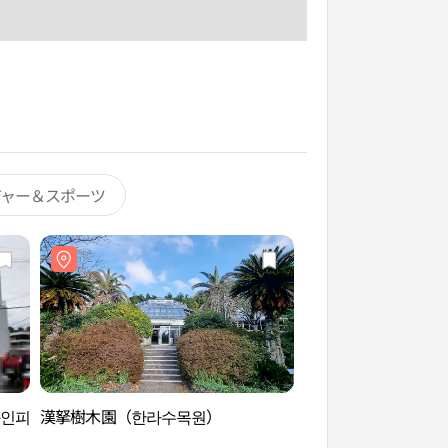
ジャー＆スポーツ
와인피
漢拏樹木園（한라수목원）
ネクソンコンピュー
슨컴퓨터박물관）