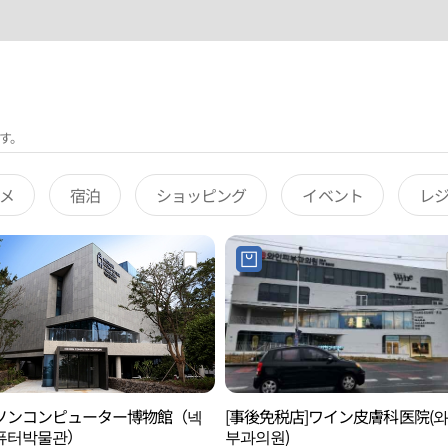
す。
メ
宿泊
ショッピング
イベント
レ
ソンコンピューター博物館（넥
[事後免税店]ワイン皮膚科医院(
퓨터박물관）
부과의원)