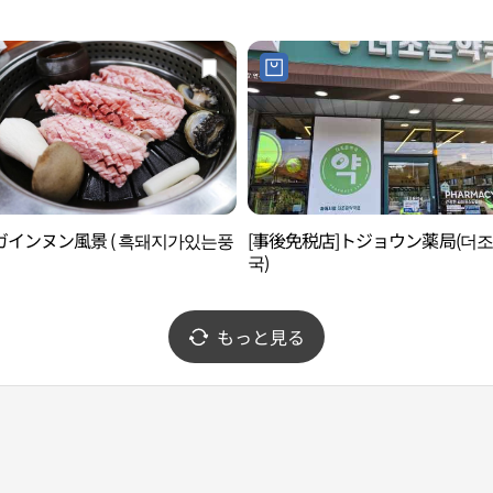
ガインヌン風景 ( 흑돼지가있는풍
[事後免税店]トジョウン薬局(더
국)
もっと見る