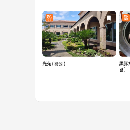
光苑 ( 광원 )
黒豚
경 )