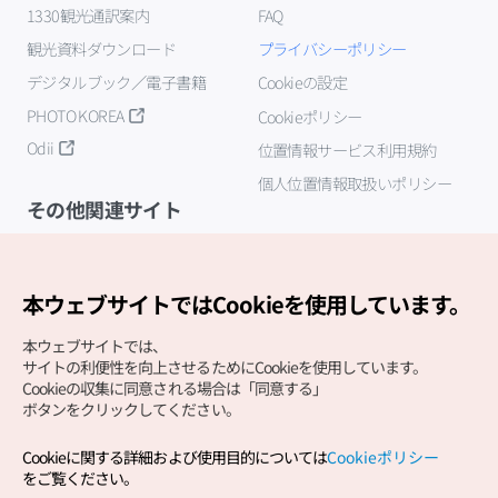
1330観光通訳案内
FAQ
観光資料ダウンロード
プライバシーポリシー
デジタルブック／電子書籍
Cookieの設定
PHOTO KOREA
Cookieポリシー
Odii
位置情報サービス利用規約
個人位置情報取扱いポリシー
その他関連サイト
韓国観光公社
K-MICE
本ウェブサイトではCookieを使用しています。
本ウェブサイトでは、
サイトの利便性を向上させるためにCookieを使用しています。
Cookieの収集に同意される場合は「同意する」
ボタンをクリックしてください。
Cookieに関する詳細および使用目的については
Cookieポリシー
Copyright (c) Korea Tourism Organization All Rights
をご覧ください。
Reserved.