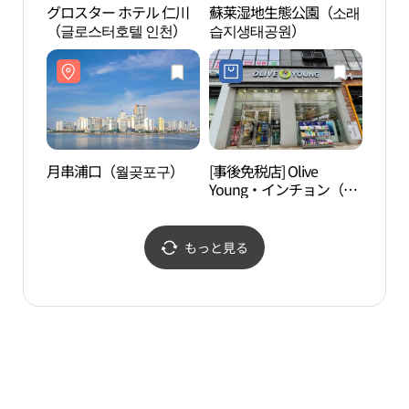
グロスター ホテル 仁川
蘇莱湿地生態公園（소래
ヌル
（글로스터호텔 인천）
습지생태공원）
길공
月串浦口（월곶포구）
[事後免税店] Olive
玉鉤
Young・インチョン（仁
川）ラピエスタ店(올리
브영 인천라피에스타점)
もっと見る