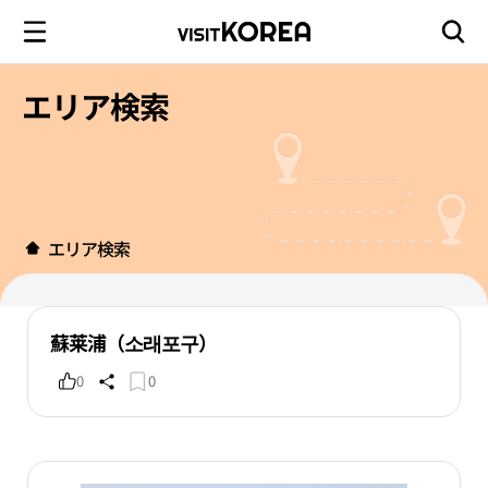
エリア検索
エリア検索
蘇莱浦（소래포구）
0
0