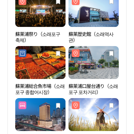
蘇莱浦祭り（소래포구
蘇莱歴史館（소래역사
蘇莱
축제）
관）
관）
蘇莱浦総合魚市場（소래
蘇莱浦口屋台通り（소래
蘇莱
포구 종합어시장）
포구 포차거리）
습지