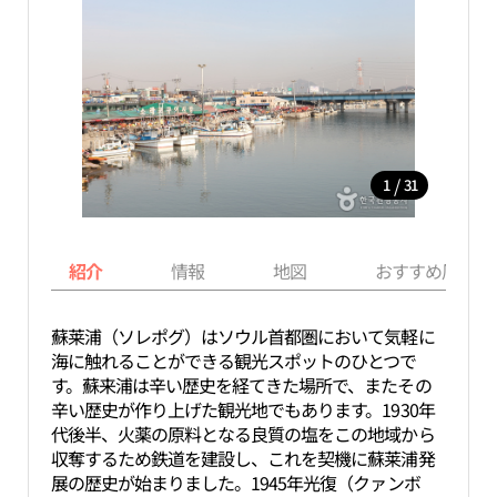
/
1
31
紹介
情報
地図
おすすめ周辺ス
蘇莱浦（ソレポグ）はソウル首都圏において気軽に
海に触れることができる観光スポットのひとつで
す。蘇来浦は辛い歴史を経てきた場所で、またその
辛い歴史が作り上げた観光地でもあります。1930年
代後半、火薬の原料となる良質の塩をこの地域から
収奪するため鉄道を建設し、これを契機に蘇莱浦発
展の歴史が始まりました。1945年光復（クァンボ