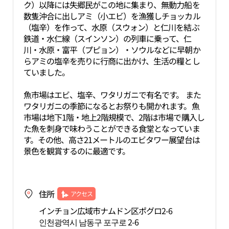
ク）以降には失郷民がこの地に集まり、無動力船を
数隻沖合に出しアミ（小エビ）を漁獲しチョッカル
（塩辛）を作って、水原（スウォン）と仁川を結ぶ
鉄道・水仁線（スインソン）の列車に乗って、仁
川・水原・富平（プピョン）・ソウルなどに早朝か
らアミの塩辛を売りに行商に出かけ、生活の糧とし
ていました。
魚市場はエビ、塩辛、ワタリガニで有名です。 また
ワタリガニの季節になるとお祭りも開かれます。魚
市場は地下1階・地上2階規模で、2階は市場で購入し
た魚を刺身で味わうことができる食堂となっていま
す。その他、高さ21メートルのエビタワー展望台は
景色を観賞するのに最適です。
住所
アクセス
インチョン広域市ナムドン区ポグロ2-6
인천광역시 남동구 포구로 2-6