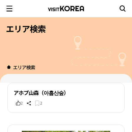
エリア検索
エリア検索
アホプ山森（아홉산숲）
2
2