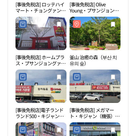
[事後免税店] ロッテハイ
[事後免税店] Olive
釜山 
マート・チョングァン
Young・プサンジョング
유의 
（鼎冠）店(롯데하이마
ァン（釜山鼎冠）店(올
트 정관점)
리브영 부산정관점)
[事後免税店] ホームプラ
釜山 治癒の森（부산 치
日光
ス・プサンジョングァン
유의 숲）
욕장
（釜山鼎冠）店(홈플러
스 부산정관점)
[事後免税店]電子ランド
[事後免税店] メガマー
SM
ランド500・キジャン
ト・キジャン（機張）店
（에스
（機張）メガマート店
(메가마트 기장점)
터）
(전자랜드 랜드500 기장
메가마트점)