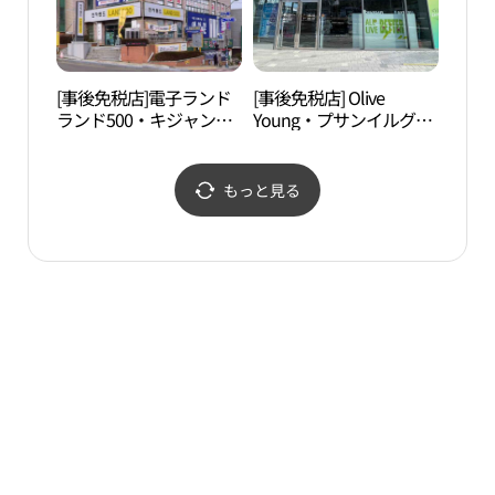
[事後免税店]電子ランド
[事後免税店] Olive
国立
ランド500・キジャン
Young・プサンイルグァ
산과
（機張）店(전자랜드 랜
ン（釜山日光）店(올리
드500 기장점)
브영 부산일광점)
もっと見る