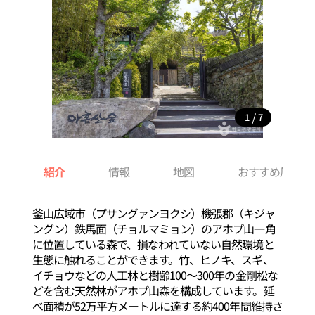
/
1
7
紹介
情報
地図
おすすめ周辺ス
釜山広域市（プサングァンヨクシ）機張郡（キジャ
ングン）鉄馬面（チョルマミョン）のアホプ山一角
に位置している森で、損なわれていない自然環境と
生態に触れることができます。竹、ヒノキ、スギ、
イチョウなどの人工林と樹齢100～300年の金剛松な
どを含む天然林がアホプ山森を構成しています。延
べ面積が52万平方メートルに達する約400年間維持さ