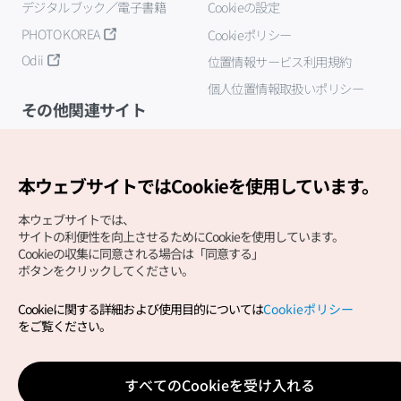
デジタルブック／電子書籍
Cookieの設定
PHOTO KOREA
Cookieポリシー
Odii
位置情報サービス利用規約
個人位置情報取扱いポリシー
その他関連サイト
韓国観光公社
K-MICE
本ウェブサイトではCookieを使用しています。
本ウェブサイトでは、
サイトの利便性を向上させるためにCookieを使用しています。
Cookieの収集に同意される場合は「同意する」
ボタンをクリックしてください。
Cookieに関する詳細および使用目的については
Cookieポリシー
Copyright (c) Korea Tourism Organization All Rights
をご覧ください。
Reserved.
サイトエラー報告
公式メール
japanese@knto.or.kr
すべてのCookieを受け入れる