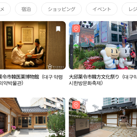
メ
宿泊
ショッピング
イベント
レ
薬令市韓医薬博物館（대구 약령
大邱薬令市韓方文化祭り（대구
한의약박물관）
시한방문화축제）