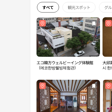
すべて
観光スポット
グル
エコ韓方ウェルビーイング体験館
大邱
（에코한방웰빙체험관）
시 