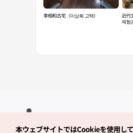
李相和古宅（이상화 고택）
近代
체험
本ウェブサイトではCookieを使用し
Copyright (c) Korea Tourism Organization All Rights Reserved.