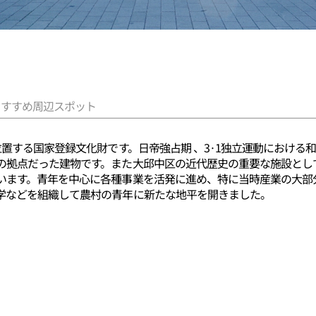
おすすめ周辺スポット
位置する国家登録文化財です。日帝強占期 、3·1独立運動におけ
拠点だった建物です。また大邱中区の近代歴史の重要な施設として
います。青年を中心に各種事業を活発に進め、特に当時産業の大部
学などを組織して農村の青年に新たな地平を開きました。