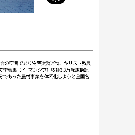
る和合の空間であり物産奨励運動、キリスト教農
李萬集（イ·マンジプ）牧師3.8万歳運動記
分であった農村事業を体系化しようと全国各