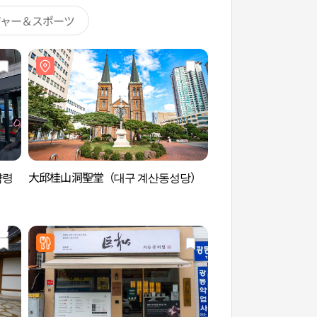
ジャー＆スポーツ
약령
大邱桂山洞聖堂（대구 계산동성당）
エコ韓方ウェルビー
（에코한방웰빙체험