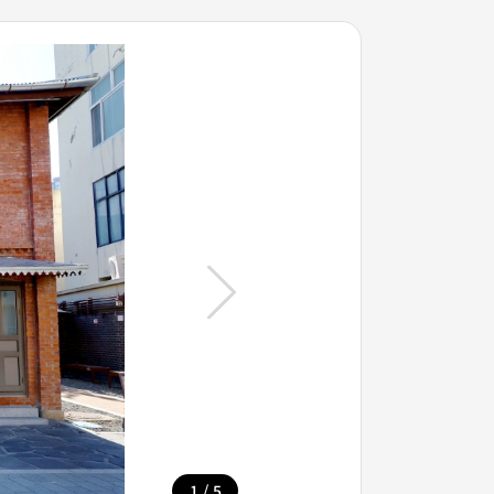
/
1
5