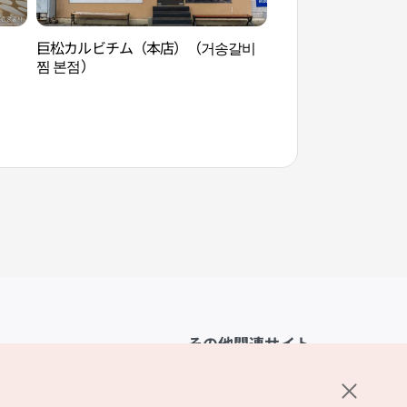
巨松カルビチム（本店）（거송갈비
近代文化体験館 桂
찜 본점）
체험관 계산예가）
その他関連サイト
韓国観光公社
K-MICE