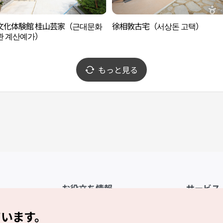
文化体験館 桂山芸家（근대문화
徐相敦古宅（서상돈 고택）
관 계산예가）
もっと見る
お役立ち情報
サービス
公式アプリ「VISITKOREA」
利用規約
ています。