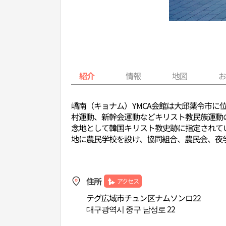
紹介
情報
地図
嶠南（キョナム）YMCA会館は大邱薬令市に
村運動、新幹会運動などキリスト教民族運動の
念地として韓国キリスト教史跡に指定されて
地に農民学校を設け、協同組合、農民会、夜
住所
アクセス
テグ広域市チュン区ナムソンロ22
대구광역시 중구 남성로 22