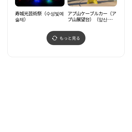
寿城光芸術祭（수성빛예
アプ山ケーブルカー（ア
アン
술제）
プ山展望台）（앞산 케
通り
이블카（앞산 전망
목）
대））
もっと見る