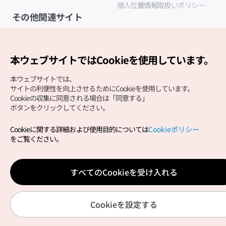
個人位置情報取扱いポリシー
その他関連サイト
韓国観光公社
K-MICE
本ウェブサイトではCookieを使用しています。
本ウェブサイトでは、
サイトの利便性を向上させるためにCookieを使用しています。
Cookieの収集に同意される場合は「同意する」
ボタンをクリックしてください。
Cookieに関する詳細および使用目的については
Cookieポリシー
Copyright (c) Korea Tourism Organization All Rights
をご覧ください。
Reserved.
サイトエラー報告
公式メール
japanese@knto.or.kr
すべてのCookieを受け入れる
Cookieを設定する