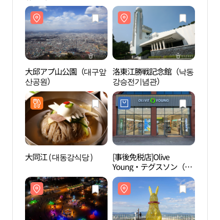
大邱アプ山公園（대구앞
洛東江勝戦記念館（낙동
洛東
산공원）
강승전기념관）
강승
大同江 ( 대동강식당 )
[事後免税店]Olive
寿城
Young・テグスソン（大
트피
邱寿城）スクエア店(올
리브영 대구수성스퀘어
점)