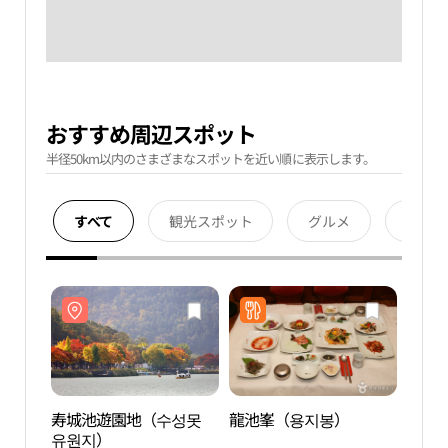
おすすめ周辺スポット
半径50km以内のさまざまなスポットを近い順に表示します。
すべて
観光スポット
グルメ
宿泊
寿城池遊園地（수성못
龍池峯（용지봉）
寿城
유원지）
유원