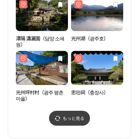
潭陽 瀟灑園（담양 소쇄
光州湖（광주호）
光州
원）
光州坪村村（광주 평촌
忠壮祠（충장사）
忠壮
마을）
もっと見る