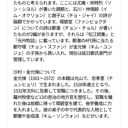
たものと考えられます。ここには尤庵・宋時烈（ソ
ン・シヨル）が書いた題額と、石川・林億齢（イ
ム・オクリョン）と趙子以（チョ・ジャイ）の詩が
扁額でかかっています。環碧堂（ファンビョクタ
ン）についての詩は鄭澈（チョン・チョル）が書い
たものが2編がありますが、それらは『松江続集』と
『光州牧誌』に載っています。鄭澈の4代孫に当たる
鄭守環（チョン・スファン）が金允悌（キム・ユン
ジェ）の子孫から買い入れ、現在は延日鄭氏家門が
管理しています。
沙村・金允悌について
金允悌（1501～1572）の本籍は光山で、忠孝里（チ
ュンヒョリ）で生まれました。1528年進士となり、
1532年文科に及第して官職につきました。その後、
羅州牧使など13の邑治の地方官を歴任し、官職を離
れた後は故郷に帰って環碧堂を建て、後学養成に力
を入れました。彼の弟子の中で代表的な人物として
鄭徹や金成遠（キム・ソンウォン）などがいます。