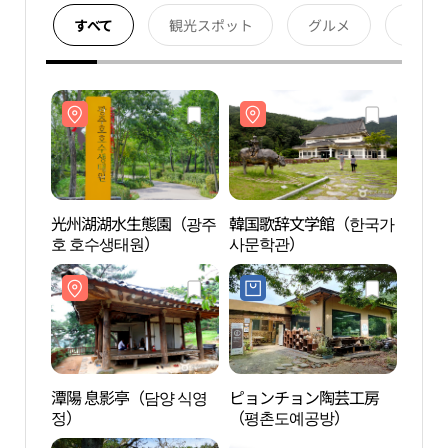
すべて
観光スポット
グルメ
宿泊
光州湖湖水生態園（광주
韓国歌辞文学館（한국가
光州
호 호수생태원）
사문학관）
호 호
潭陽 息影亭（담양 식영
ピョンチョン陶芸工房
潭陽 
정）
（평촌도예공방）
정）