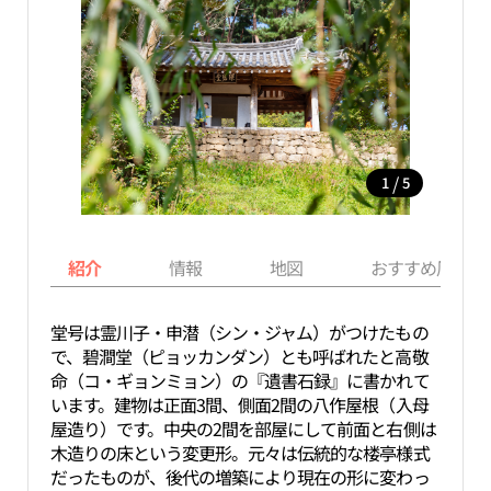
/
1
5
紹介
情報
地図
おすすめ周辺ス
堂号は霊川子・申潜（シン・ジャム）がつけたもの
で、碧澗堂（ピョッカンダン）とも呼ばれたと高敬
命（コ・ギョンミョン）の『遺書石録』に書かれて
います。建物は正面3間、側面2間の八作屋根（入母
屋造り）です。中央の2間を部屋にして前面と右側は
木造りの床という変更形。元々は伝統的な楼亭様式
だったものが、後代の増築により現在の形に変わっ