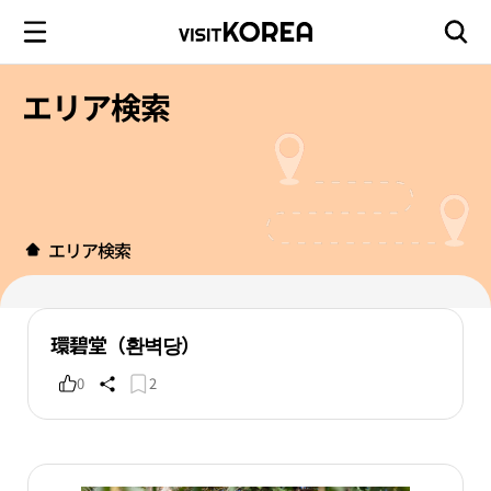
エリア検索
エリア検索
環碧堂（환벽당）
0
2