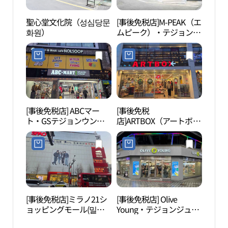
聖心堂文化院（성심당문
[事後免税店]M-PEAK（エ
クム
화원）
ムピーク）・テジョン
하우
（大田）店(엠픽 대전점)
[事後免税店] ABCマー
[事後免税
ハン
ト・GSテジョンウンヘ
店]ARTBOX（アートボッ
밭교
ン（大田銀杏）店(ABC마
クス）・テジョンウンヘ
트 GS 대전은행점)
ンドン（大田銀杏洞）店
(아트박스 대전은행동점)
[事後免税店]ミラノ21シ
[事後免税店] Olive
ハン
ョッピングモール(밀라
Young・テジョンジュン
밭종
노21쇼핑몰)
アン（大田中央）店(올