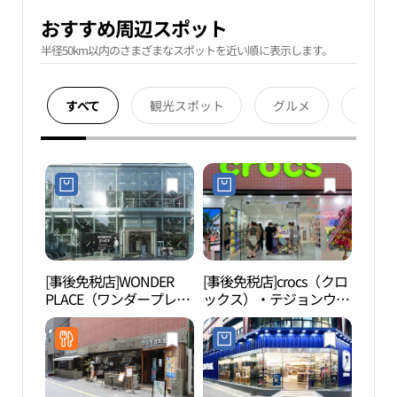
おすすめ周辺スポット
半径50km以内のさまざまなスポットを近い順に表示します。
すべて
観光スポット
グルメ
宿泊
[事後免税店]WONDER
[事後免税店]crocs（クロ
大興
PLACE（ワンダープレイ
ックス）・テジョンウン
（대
ス）・テジョン（大田）
ヘン（大田銀杏）店(크
리）
エンビ店(원더플레이스
록스 대전은행점)
대전엔비점)