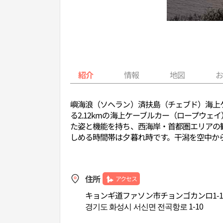
紹介
情報
地図
嶼海浪（ソヘラン）済扶島（チェブド）海上
る2.12kmの海上ケーブルカー（ロープウ
た姿と機能を持ち、西海岸・首都圏エリアの
しめる時間帯は夕暮れ時です。干潟を空中か
住所
アクセス
キョンギ道ファソン市チョンゴカンロ1-1
경기도 화성시 서신면 전곡항로 1-10