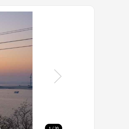
/
1
20