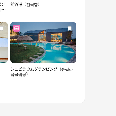
パジ
前谷港（전곡항）
前谷港（전곡항）
바지
シュピラウムグランピング（슈필라
済扶島海水浴場（제
움글램핑）