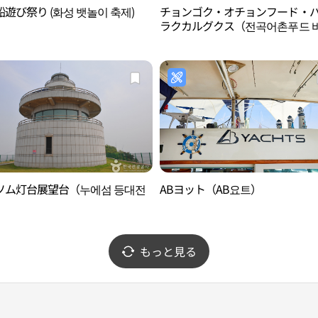
遊び祭り (화성 뱃놀이 축제)
チョンゴク・オチョンフード・
ラクカルグクス（전곡어촌푸드 
락칼국수）
ソム灯台展望台（누에섬 등대전
ABヨット（AB요트）
）
もっと見る