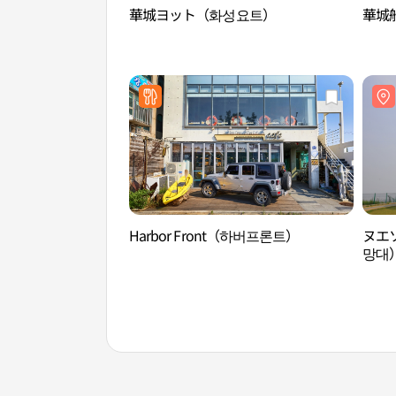
華城ヨット（화성요트）
華城船
Harbor Front（하버프론트）
ヌエ
망대