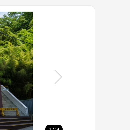
/
1
14