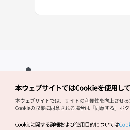
本ウェブサイトではCookieを使用し
Copyright (c) Korea Tourism Organization All Rights Reserved.
サイトエラー報告
公式メール
japanese@knto.or.kr
本ウェブサイトでは、サイトの利便性を向上させるため
Cookieの収集に同意される場合は「同意する」ボ
Cookieに関する詳細および使用目的については
Co