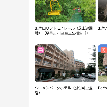
無等山リフトモノレール（芝山遊園
無等
地）（무등산 리프트모노레일（지산
유원지））
シニャンパークホテル（신양파크호
De 
텔）