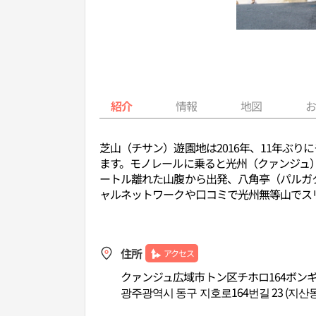
紹介
情報
地図
芝山（チサン）遊園地は2016年、11年ぶ
ます。モノレールに乗ると光州（クァンジュ
ートル離れた山腹から出発、八角亭（パルガ
ャルネットワークや口コミで光州無等山でス
住所
アクセス
クァンジュ広域市トン区チホロ164ボンギル
광주광역시 동구 지호로164번길 23 (지산동