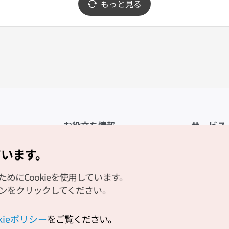
もっと見る
お役立ち情報
サービス
公式アプリ「VISITKOREA」
利用規約
ています。
1330観光通訳案内
FAQ
にCookieを使用しています。
観光資料ダウンロード
プライバシ
タンをクリックしてください。
デジタルブック／電子書籍
Cookieの
PHOTO KOREA
Cookieポ
okieポリシー
をご覧ください。
Odii