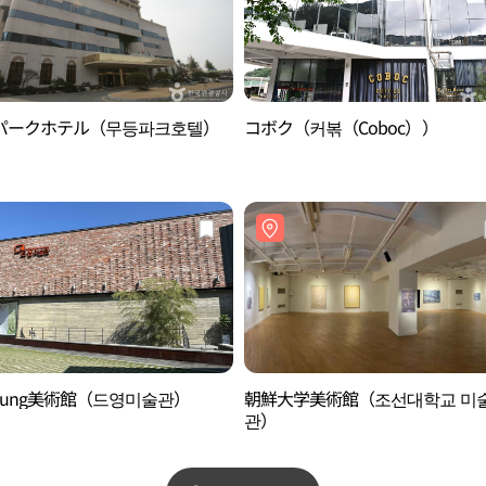
パークホテル（무등파크호텔）
コボク（커볶（Coboc））
Young美術館（드영미술관）
朝鮮大学美術館（조선대학교 미
관）