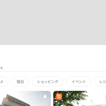
す。
メ
宿泊
ショッピング
イベント
レ