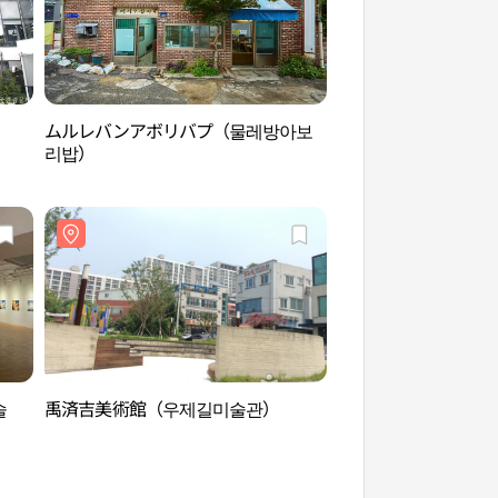
ムルレバンアボリバプ（물레방아보
無等山リフトモノレ
리밥）
地）（무등산 리프
유원지））
술
禹済吉美術館（우제길미술관）
トンニダンギルカフ
길 카페거리）