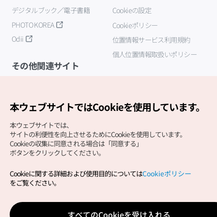
デジタルブック／電子書籍
Cookieの設定
PHOTO KOREA
Cookieポリシー
Odii
位置情報サービス利用規約
個人位置情報取扱いポリシー
その他関連サイト
韓国観光公社
K-MICE
本ウェブサイトではCookieを使用しています。
本ウェブサイトでは、
サイトの利便性を向上させるためにCookieを使用しています。
Cookieの収集に同意される場合は「同意する」
ボタンをクリックしてください。
Cookieに関する詳細および使用目的については
Cookieポリシー
Copyright (c) Korea Tourism Organization All Rights
をご覧ください。
Reserved.
サイトエラー報告
公式メール
japanese@knto.or.kr
すべてのCookieを受け入れる