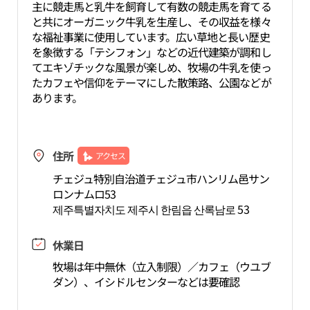
主に競走馬と乳牛を飼育して有数の競走馬を育てる
と共にオーガニック牛乳を生産し、その収益を様々
な福祉事業に使用しています。広い草地と長い歴史
を象徴する「テシフォン」などの近代建築が調和し
てエキゾチックな風景が楽しめ、牧場の牛乳を使っ
たカフェや信仰をテーマにした散策路、公園などが
あります。
住所
アクセス
チェジュ特別自治道チェジュ市ハンリム邑サン
ロンナムロ53
제주특별자치도 제주시 한림읍 산록남로 53
休業日
牧場は年中無休（立入制限）／カフェ（ウユブ
ダン）、イシドルセンターなどは要確認