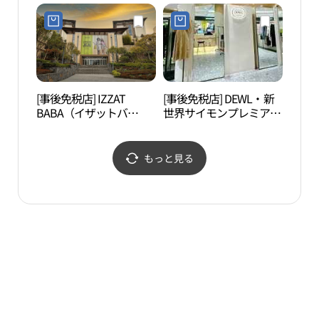
ァン（西帰浦東広）店
新世界サイモンプレミア
(올리브영 서귀포동광점)
ムアウトレットチェジュ
（済州）店(헌터 신세계
사이먼프리미엄 아울렛
제주점)
[事後免税店] IZZAT
[事後免税店] DEWL・新
OSU
BABA（イザットバ
世界サイモンプレミアム
ジア
バ）・新世界サイモンプ
アウトレットチェジュ
엄）
レミアムアウトレットチ
（済州）店(듀엘 신세계
ェジュ（済州）店(아이
사이먼프리미엄 아울렛
もっと見る
잗바바 신세계사이먼프
제주점)
리미엄아울렛 제주점)