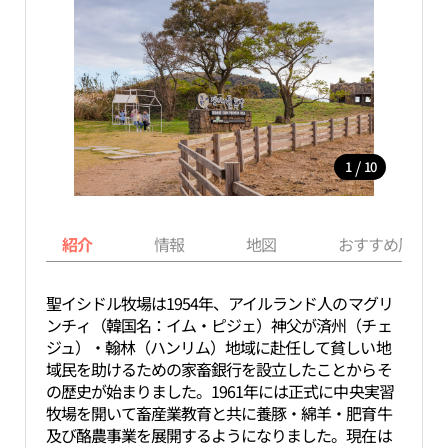
/
1
10
紹介
情報
地図
おすすめ周辺ス
聖イシドル牧場は1954年、アイルランド人のマグリ
ンチィ（韓国名：イム・ピジェ）神父が済州（チェ
ジュ）・翰林（ハンリム）地域に赴任して貧しい地
域民を助けるための家畜銀行を設立したことからそ
の歴史が始まりました。1961年には正式に中央実習
牧場を開いて畜産業教育と共に養豚・綿羊・肥育牛
及び酪農事業を展開するようになりました。現在は