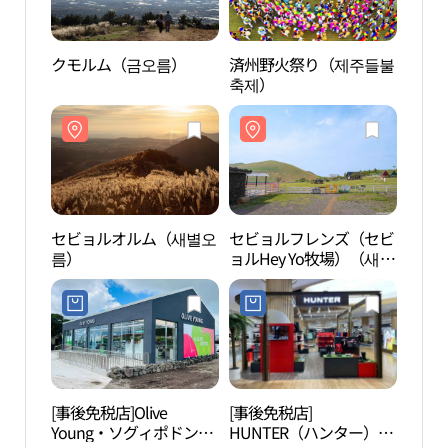
クモルム（금오름）
済州野火祭り（제주들불
クモ
축제）
セビョルオルム（새별오
セビョルフレンズ（セビ
セビ
름）
ョルHey Yo牧場）（새별
ョルH
프렌즈（새별헤이요목
프렌
장））
장）
[事後免税店]Olive
[事後免税店]
アル
Young・ソグィポドング
HUNTER（ハンター）・
（아