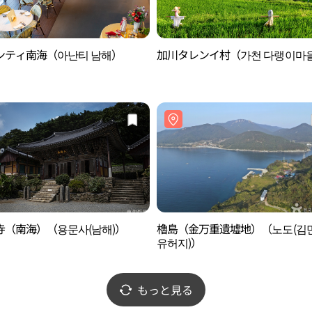
ンティ南海（아난티 남해）
加川タレンイ村（가천 다랭이마
寺（南海）（용문사(남해)）
櫓島（金万重遺墟地）（노도(김
유허지)）
もっと見る