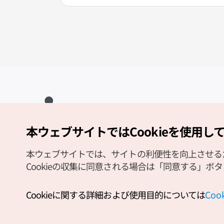
本ウェブサイトではCookieを使用し
Copyright (c) Korea Tourism Organization All Rights Reserved.
サイトエラー報告
公式メール
japanese@knto.or.kr
本ウェブサイトでは、サイトの利便性を向上させるため
Cookieの収集に同意される場合は「同意する」ボ
Cookieに関する詳細および使用目的については
Co