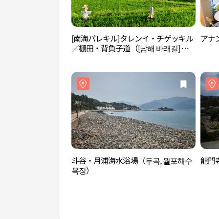
[南海パレキル]タレンイ・チゲッキル
アナ
／棚田・背負子道（[남해 바래길] 다
랭이지겟길）
斗谷・月浦海水浴場（두곡, 월포해수
龍門
욕장）