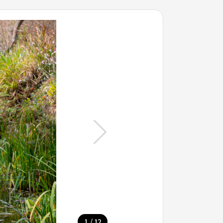
/
1
12