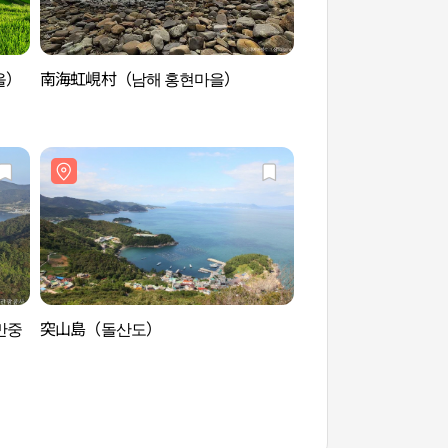
을）
南海虹峴村（남해 홍현마을）
加川タレンイ村（가
만중
突山島（돌산도）
櫓島（金万重遺墟地
유허지)）