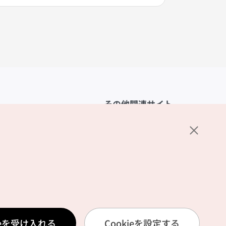
その他関連サイト
韓国観光公社
K-MICE
ーポリシー
設定
リシー
ービス利用規約
ieを受け入れる
Cookieを設定する
報取扱いポリシー