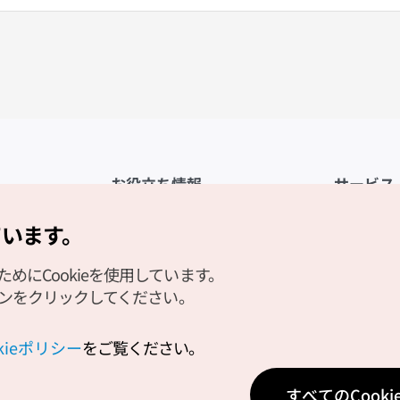
お役立ち情報
サービス
公式アプリ「VISITKOREA」
利用規約
ています。
1330観光通訳案内
FAQ
にCookieを使用しています。
観光資料ダウンロード
プライバシ
タンをクリックしてください。
デジタルブック／電子書籍
Cookieの
PHOTO KOREA
Cookieポ
okieポリシー
をご覧ください。
Odii
位置情報サ
すべてのCook
個人位置情