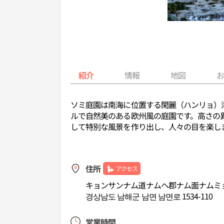
紹介
情報
地図
ソミ庭園は南海に位置する閑麗（ハンリョ）
ルで自然美のある欧州風の庭園です。高さの
して特別な風景を作り出し、人々の目を楽し
住所
アクセス
キョンサンナム道ナムヘ郡ナム面ナムミョンロ
경상남도 남해군 남면 남면로 1534-110
営業時間