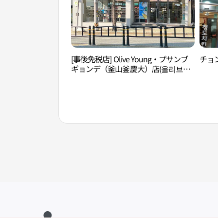
[事後免税店] Olive Young・プサンブ
チョン
ギョンデ（釜山釜慶大）店(올리브영
부산부경대점)