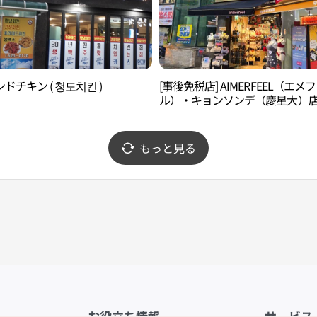
ドチキン ( 청도치킨 )
[事後免税店] AIMERFEEL（エメ
ル）・キョンソンデ（慶星大）店
메필 경성대점)
もっと見る
お役立ち情報
サービス