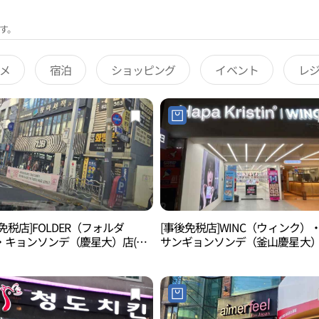
す。
メ
宿泊
ショッピング
イベント
レ
免税店]FOLDER（フォルダ
[事後免税店]WINC（ウィンク）
・キョンソンデ（慶星大）店(폴
サンギョンソンデ（釜山慶星大
성대점)
(윙크 부산 경성대점)