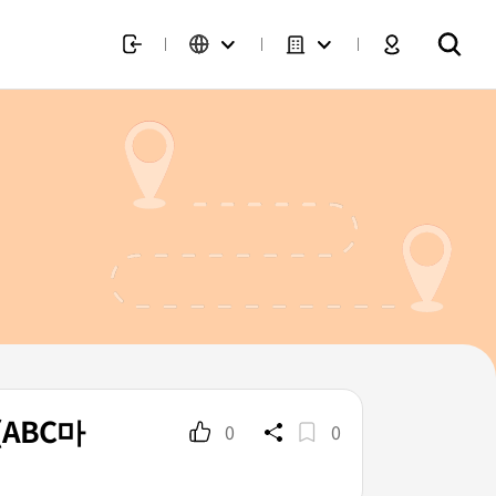
ABC마
0
0