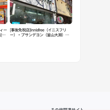
フィー
[事後免税店]Innisfree（イニスフリ
釜山文化会館（부산
(에
ー）・プサンデヨン（釜山大淵）店
(이니스프리 부산대연점)
その他関連サイト