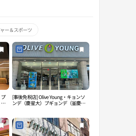
ジャー＆スポーツ
・プ
[事後免税店] Olive Young・キョンソ
UN彫刻公園（UN
）店
ンデ（慶星大）プギョンデ（釜慶
大）店(올리브영 경성대부경대점)