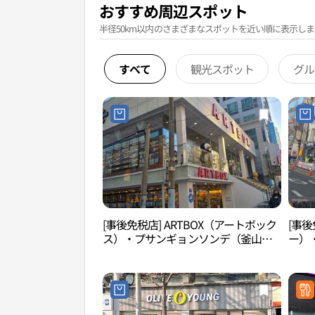
おすすめ周辺スポット
半径50km以内のさまざまなスポットを近い順に表示しま
すべて
観光スポット
グル
[事後免税店] ARTBOX（アートボック
[事後
ス）・プサンギョンソンデ（釜山慶
ー）
星大）店(아트박스 부산경성대점)
더 경