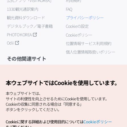
公式アプリ「VISITKOREA」
利用規約
1330観光通訳案内
FAQ
観光資料ダウンロード
プライバシーポリシー
デジタルブック／電子書籍
Cookieの設定
PHOTO KOREA
Cookieポリシー
Odii
位置情報サービス利用規約
個人位置情報取扱いポリシー
その他関連サイト
韓国観光公社
K-MICE
本ウェブサイトではCookieを使用しています。
本ウェブサイトでは、
サイトの利便性を向上させるためにCookieを使用しています。
Cookieの収集に同意される場合は「同意する」
ボタンをクリックしてください。
Cookieに関する詳細および使用目的については
Cookieポリシー
Copyright (c) Korea Tourism Organization All Rights