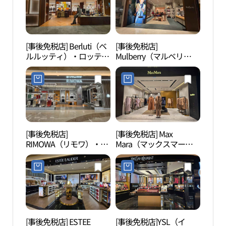
[事後免税店] Berluti（ベ
[事後免税店]
ロッ
ルルッティ）・ロッテ百
Mulberry（マルベリ
ウム
貨店チャムシル（蚕室）
ー）・ロッテワールドモ
리움
AVENUEL（アヴェニュ
ール店(멀버리 롯데월드
エル）店(벨루티 롯데백
몰점)
화점 잠실 에비뉴엘점)
[事後免税店]
[事後免税店] Max
ロッ
RIMOWA（リモワ）・ロ
Mara（マックスマー
ロッ
ッテ百貨店
ラ）・ロッテ百貨店チャ
（롯
AVENUEL（アヴェニュ
ムシル（蚕室）
드몰
エル）チャムシル（蚕
AVENUEL（アヴェニュ
室）店(리모와 롯데백화
エル）店(막스마라 롯데
점 에비뉴엘 잠실점)
백화점 잠실 에비뉴엘점)
[事後免税店] ESTEE
[事後免税店]YSL（イ
シャ