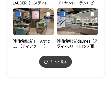
LAUDER（エスティロー
ブ・サンローラン）ビュ
（샤
ダー）・ロッテ百貨店チ
ーティー・ロッテ百貨店
ャムシル（蚕室）
チャムシル（蚕室）
AVENUEL（アヴェニュ
AVENUEL（アヴェニュ
エル）店(에스티로더 롯
エル）店(입생로랑 뷰티
데백화점 잠실 에비뉴엘
롯데백화점 잠실 에비뉴
점)
엘점)
[事後免税店]TIFFANY＆
[事後免税店]davines（ダ
ロッ
CO.（ティファニー）香
ヴィネス）・ロッテ百貨
館（
水・ロッテ百貨店チャム
店チャムシル（蚕室）
관）
シル（蚕室）
AVENUEL（アヴェニュ
AVENUEL（アヴェニュ
エル）店(다비네스 롯데
もっと見る
エル）店(티파니향수 롯
백화점 잠실 에비뉴엘점)
데백화점 잠실 에비뉴엘
점)