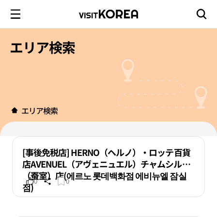
エリア検索
エリア検索
[事後免税店] HERNO（ヘルノ）・ロッテ百貨
店AVENUEL（アヴェニュエル）チャムシル
（蚕室）店(에르노 롯데백화점 에비뉴엘 잠실
0
0
점)