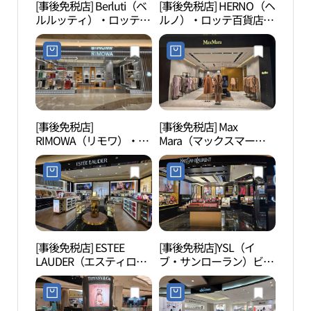
[事後免税店] Berluti（ベ
[事後免税店] HERNO（ヘ
ロッ
ルルッティ）・ロッテ百
ルノ）・ロッテ百貨店
ウム
貨店チャムシル（蚕室）
AVENUEL（アヴェニュ
리움
AVENUEL（アヴェニュ
エル）チャムシル（蚕
エル）店(벨루티 롯데백
室）店(에르노 롯데백화
화점 잠실 에비뉴엘점)
점 에비뉴엘 잠실점)
[事後免税店]
[事後免税店] Max
ロッ
RIMOWA（リモワ）・ロ
Mara（マックスマー
ロッ
ッテ百貨店
ラ）・ロッテ百貨店チャ
（롯
AVENUEL（アヴェニュ
ムシル（蚕室）
드몰
エル）チャムシル（蚕
AVENUEL（アヴェニュ
室）店(리모와 롯데백화
エル）店(막스마라 롯데
점 에비뉴엘 잠실점)
백화점 잠실 에비뉴엘점)
[事後免税店] ESTEE
[事後免税店]YSL（イ
シャ
LAUDER（エスティロー
ブ・サンローラン）ビュ
（샤
ダー）・ロッテ百貨店チ
ーティー・ロッテ百貨店
ャムシル（蚕室）
チャムシル（蚕室）
AVENUEL（アヴェニュ
AVENUEL（アヴェニュ