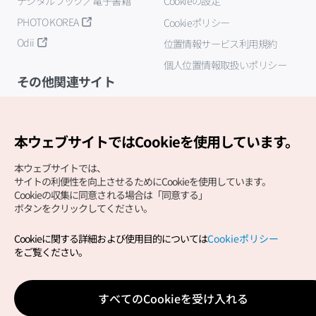
デジタルブック／電子書籍
Cookieの設定
PHOTO KOREA
Cookieポリシー
Odii
位置情報サービス利用規約
個人位置情報取扱いポリシー
その他関連サイト
韓国観光公社
K-MICE
本ウェブサイトではCookieを使用しています。
本ウェブサイトでは、
サイトの利便性を向上させるためにCookieを使用しています。
Cookieの収集に同意される場合は「同意する」
ボタンをクリックしてください。
Cookieに関する詳細および使用目的については
Cookieポリシー
Copyright (c) Korea Tourism Organization All Rights
をご覧ください。
Reserved.
サイトエラー報告
公式メール
japanese@knto.or.kr
すべてのCookieを受け入れる