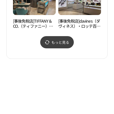
エル）店(에스티로더 롯
エル）店(입생로랑 뷰티
데백화점 잠실 에비뉴엘
롯데백화점 잠실 에비뉴
점)
엘점)
[事後免税店]TIFFANY＆
[事後免税店]davines（ダ
ロッ
CO.（ティファニー）香
ヴィネス）・ロッテ百貨
館（
水・ロッテ百貨店チャム
店チャムシル（蚕室）
관）
シル（蚕室）
AVENUEL（アヴェニュ
AVENUEL（アヴェニュ
エル）店(다비네스 롯데
もっと見る
エル）店(티파니향수 롯
백화점 잠실 에비뉴엘점)
데백화점 잠실 에비뉴엘
점)