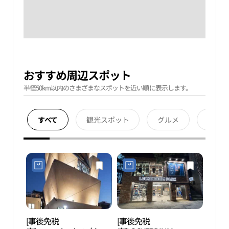
おすすめ周辺スポット
半径50km以内のさまざまなスポットを近い順に表示します。
すべて
観光スポット
グルメ
宿泊
[事後免税
[事後免税
光熙