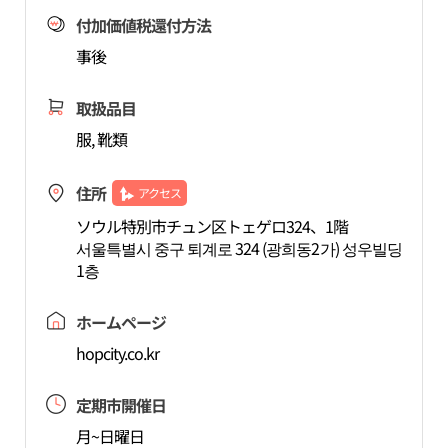
付加価値税還付方法
事後
取扱品目
服, 靴類
住所
アクセス
ソウル特別市チュン区トェゲロ324、1階
서울특별시 중구 퇴계로 324 (광희동2가) 성우빌딩
1층
ホームページ
hopcity.co.kr
定期市開催日
月~日曜日