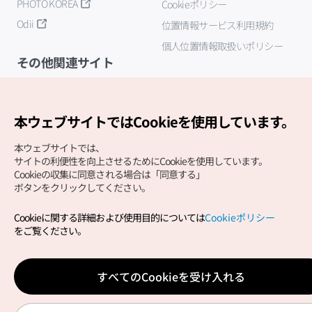
PHOTO KOREA
Cookieポリシー
Odii
位置情報サービス利用規約
個人位置情報取扱いポリシー
その他関連サイト
韓国観光公社
K-MICE
本ウェブサイトではCookieを使用しています。
本ウェブサイトでは、
サイトの利便性を向上させるためにCookieを使用しています。
Cookieの収集に同意される場合は「同意する」
ボタンをクリックしてください。
Cookieに関する詳細および使用目的については
Cookieポリシー
Copyright (c) Korea Tourism Organization All Rights
をご覧ください。
Reserved.
サイトエラー報告
公式メール
japanese@knto.or.kr
すべてのCookieを受け入れる