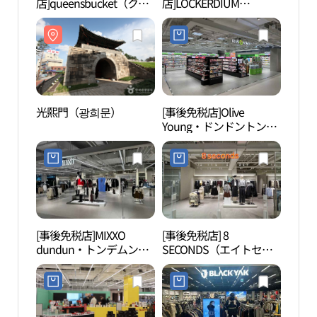
店]queensbucket（クイ
店]LOCKERDIUM
ーンズバケット）(쿠엔
PARK（ロッカージウム
즈버킷)
パーク）・トンデムン
（東大門）店(라커디움
파크 동대문점)
光熙門（광희문）
[事後免税店]Olive
奨忠
Young・ドンドントンデ
족발 
ムン（東大門）店(올리
브영 던던 동대문점)
[事後免税店]MIXXO
[事後免税店] 8
清渓
dundun・トンデムン
SECONDS（エイトセカ
천헌
（東大門）店(미쏘 던던
ンズ）dundun・トンデ
동대문점)
ムン（東大門）店(에잇
세컨즈 던던 동대문점)