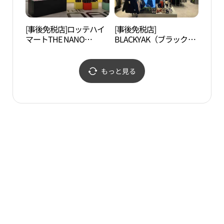
[事後免税店]ロッテハイ
[事後免税店]
清渓
マートTHE NANO
BLACKYAK（ブラックヤ
SQUARE・dun dun（ド
ク）・トンデムン（東大
ンドン）トンデムン（東
門）店(블랙야크 던던 동
大門）店(롯데하이마트
대문점)
もっと見る
더나노스퀘어 던던 동대
문점)