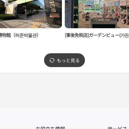
博物館（허준박물관）
[事後免税店]ガーデンビュー(가든
もっと見る
お役立ち情報
サービス