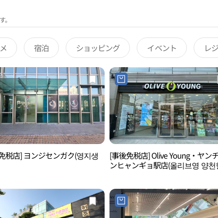
す。
メ
宿泊
ショッピング
イベント
レ
免税店] ヨンジセンガク(영지생
[事後免税店] Olive Young・ヤン
ンヒャンギョ駅店(올리브영 양천
역점)