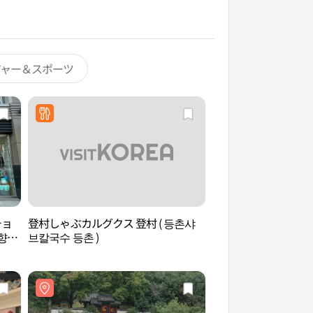
ジャー＆スポーツ
チョ
登村しゃぶカルグクス 登村 ( 등촌샤
許浚博物館（허준박
향교
브칼국수 등촌 )