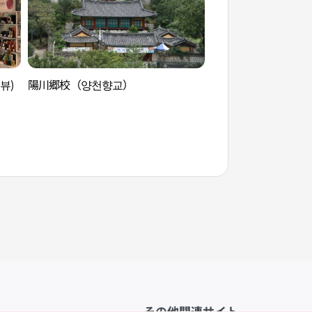
뷰)
陽川郷校（양천향교）
スイートパーク（ロ
体験館）（스위트파
식품체험관））
その他関連サイト