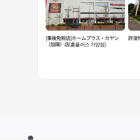
[事後免税店]ホームプラス・カヤン
許浚
（加陽）店(홈플러스 가양점)