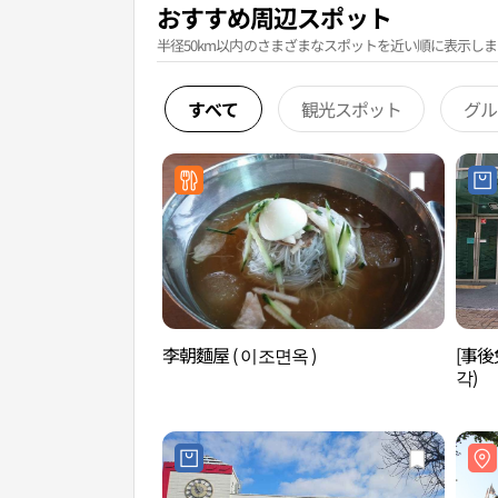
おすすめ周辺スポット
半径50km以内のさまざまなスポットを近い順に表示しま
すべて
観光スポット
グル
李朝麵屋 ( 이조면옥 )
[事後
각)