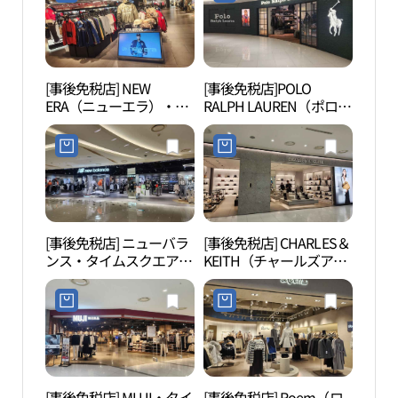
(더바디샵 롯데백화점 영
등포점)
[事後免税店] NEW
[事後免税店]POLO
汝矣
ERA（ニューエラ）・タ
RALPH LAUREN（ポロラ
（여
イムスクエア店(뉴에라
ルフローレン）・タイム
타임스퀘어점)
スクエア店(폴로랄프로
렌 타임스퀘어점)
[事後免税店] ニューバラ
[事後免税店] CHARLES＆
ソウ
ンス・タイムスクエア店
KEITH（チャールズアン
(뉴발란스 타임스퀘어점)
ドキース）・タイムスク
エア店(찰스앤키스 타임
스퀘어점)
[事後免税店] MUJI・タイ
[事後免税店] Roem（ロ
汝矣