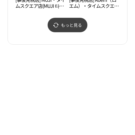
ムスクエア店(MUJI 타임
エム）・タイムスクエア
원）
스퀘어점)
店(로엠 타임스퀘어점)
もっと見る