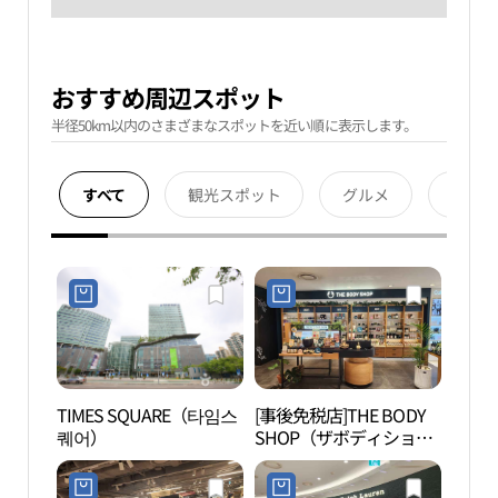
おすすめ周辺スポット
半径50km以内のさまざまなスポットを近い順に表示します。
すべて
観光スポット
グルメ
宿泊
TIMES SQUARE（타임스
[事後免税店]THE BODY
シー
퀘어）
SHOP（ザボディショッ
ク（
プ）・ロッテ百貨店ヨン
ドゥンポ（永登浦）店