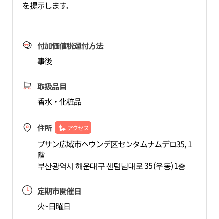
を提示します。
付加価値税還付方法
事後
取扱品目
香水・化粧品
住所
アクセス
プサン広域市ヘウンデ区センタムナムデロ35, 1
階
부산광역시 해운대구 센텀남대로 35 (우동) 1층
定期市開催日
火~日曜日