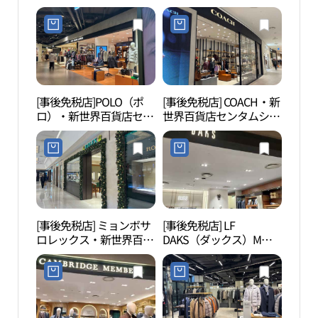
センタムシティ店(프레
ンタムシティ店(휴고보
스버터샌드 신세계백화
스 신세계백화점 센텀시
점 센텀시티점)
티점)
[事後免税店]POLO（ポ
[事後免税店] COACH・新
MUS
ロ）・新世界百貨店セン
世界百貨店センタムシテ
タムシティ店(폴로 신세
ィ店(코치 신세계백화점
계백화점 센텀시티점)
센텀시티점)
[事後免税店] ミョンボサ
[事後免税店] LF
ソヒ
ロレックス・新世界百貨
DAKS（ダックス）M・
ード
店センタムシティ店(롤
新世界百貨店センタムシ
신한
렉스 신세계백화점 센텀
ティ店(닥스남성 신세계
시티점)
백화점 센텀시티점)