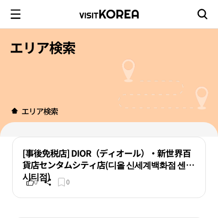
エリア検索
エリア検索
[事後免税店] DIOR（ディオール）・新世界百
貨店センタムシティ店(디올 신세계백화점 센텀
시티점)
0
0