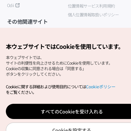
Odii
位置情報サービス利用規約
個人位置情報取扱いポリシー
その他関連サイト
韓国観光公社
K-MICE
本ウェブサイトではCookieを使用しています。
本ウェブサイトでは、
サイトの利便性を向上させるためにCookieを使用しています。
Cookieの収集に同意される場合は「同意する」
ボタンをクリックしてください。
Cookieに関する詳細および使用目的については
Cookieポリシー
Copyright (c) Korea Tourism Organization All Rights
をご覧ください。
Reserved.
サイトエラー報告
公式メール
japanese@knto.or.kr
すべてのCookieを受け入れる
Cookieを設定する