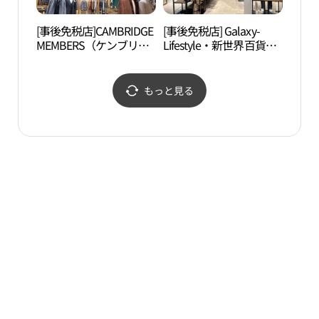
[事後免税店]CAMBRIDGE
[事後免税店] Galaxy-
釜山
MEMBERS（ケンブリッ
Lifestyle・新世界百貨店
립미
ジメンバーズ）・新世界
センタムシティ店(갤럭
百貨店センタムシティ店
시라이프스타일 신세계
(캠브리지멤버스 신세계
백화점 센텀시티점)
もっと見る
백화점 센텀시티점)