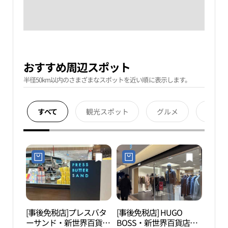
おすすめ周辺スポット
半径50km以内のさまざまなスポットを近い順に表示します。
すべて
観光スポット
グルメ
宿泊
[事後免税店]プレスバタ
[事後免税店] HUGO
スパ
ーサンド・新世界百貨店
BOSS・新世界百貨店セ
ティ 