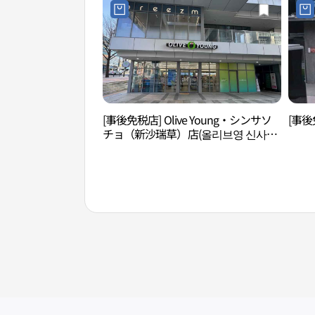
[事後免税店] Olive Young・シンサソ
[事後
チョ（新沙瑞草）店(올리브영 신사서
초점)