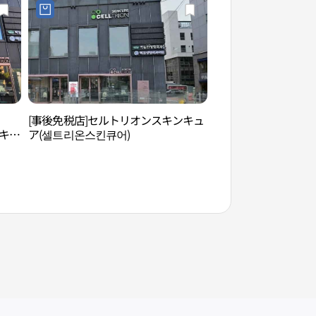
[事後免税店]セルトリオンスキンキュ
L CRÉER（エルク
ンキュ
ア(셀트리온스킨큐어)
리온