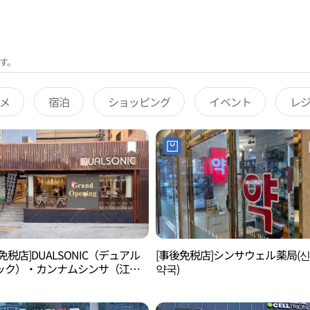
す。
メ
宿泊
ショッピング
イベント
レ
免税店]DUALSONIC（デュアル
[事後免税店]シンサウェル薬局(
ック）・カンナムシンサ（江南
약국)
）店(듀얼소닉 강남신사점)