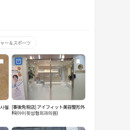
ジャー＆スポーツ
신사웰
[事後免税店] アイフィット美容整形外
ヘマスタジオ（헤마
科(아이핏성형외과의원)