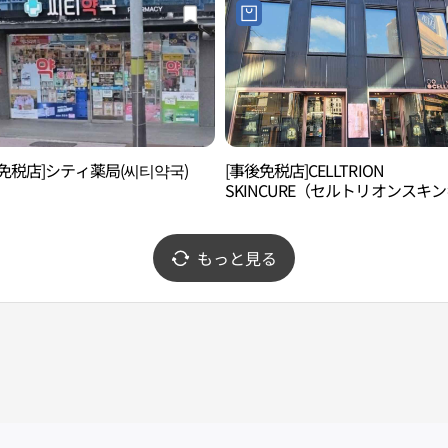
免税店]シティ薬局(씨티약국)
[事後免税店]CELLTRION
SKINCURE（セルトリオンスキ
ア）フラッグシップストア(셀트
스킨큐어 플래그십스토어)
もっと見る