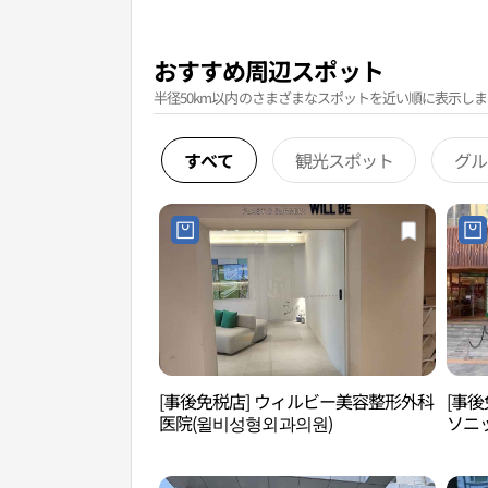
おすすめ周辺スポット
半径50km以内のさまざまなスポットを近い順に表示しま
すべて
観光スポット
グル
[事後免税店] ウィルビー美容整形外科
[事後
医院(윌비성형외과의원)
ソニ
新沙