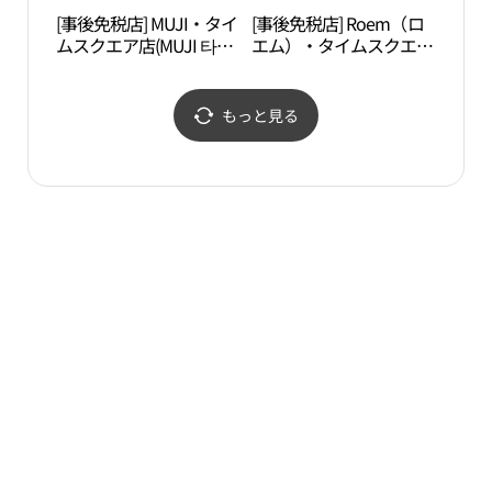
[事後免税店] MUJI・タイ
[事後免税店] Roem（ロ
汝矣
ムスクエア店(MUJI 타임
エム）・タイムスクエア
원）
스퀘어점)
店(로엠 타임스퀘어점)
もっと見る