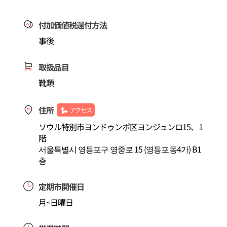
付加価値税還付方法
事後
取扱品目
靴類
住所
アクセス
ソウル特別市ヨンドゥンポ区ヨンジュンロ15、1
階
서울특별시 영등포구 영중로 15 (영등포동4가) B1
층
定期市開催日
月~日曜日