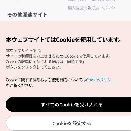
個人位置情報取扱いポリシー
その他関連サイト
韓国観光公社
K-MICE
本ウェブサイトではCookieを使用しています。
本ウェブサイトでは、
サイトの利便性を向上させるためにCookieを使用しています。
Cookieの収集に同意される場合は「同意する」
ボタンをクリックしてください。
Cookieに関する詳細および使用目的については
Cookieポリシー
Copyright (c) Korea Tourism Organization All Rights
をご覧ください。
Reserved.
サイトエラー報告
公式メール
japanese@knto.or.kr
すべてのCookieを受け入れる
Cookieを設定する