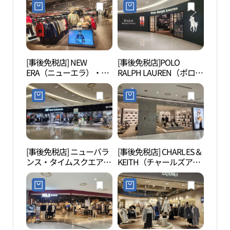
ドゥンポ（永登浦）店
(더바디샵 롯데백화점 영
등포점)
[事後免税店] NEW
[事後免税店]POLO
汝矣
ERA（ニューエラ）・タ
RALPH LAUREN（ポロラ
（여
イムスクエア店(뉴에라
ルフローレン）・タイム
타임스퀘어점)
スクエア店(폴로랄프로
렌 타임스퀘어점)
[事後免税店] ニューバラ
[事後免税店] CHARLES＆
ソウ
ンス・タイムスクエア店
KEITH（チャールズアン
(뉴발란스 타임스퀘어점)
ドキース）・タイムスク
エア店(찰스앤키스 타임
스퀘어점)