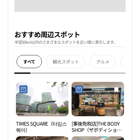
おすすめ周辺スポット
半径50km以内のさまざまなスポットを近い順に表示します。
すべて
観光スポット
グルメ
宿泊
TIMES SQUARE（타임스
[事後免税店]THE BODY
シー
퀘어）
SHOP（ザボディショッ
ク（
プ）・ロッテ百貨店ヨン