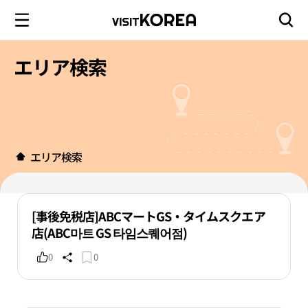
エリア検索
エリア検索
[事後免税店]ABCマートGS・タイムスクエア
店(ABC마트 GS 타임스퀘어점)
0
0