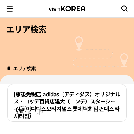
エリア検索
エリア検索
[事後免税店]adidas（アディダス）オリジナル
ス・ロッテ百貨店建大（コンデ）スターシテ
ィ店(아디다스오리지널스 롯데백화점 건대스타
0
0
시티점)