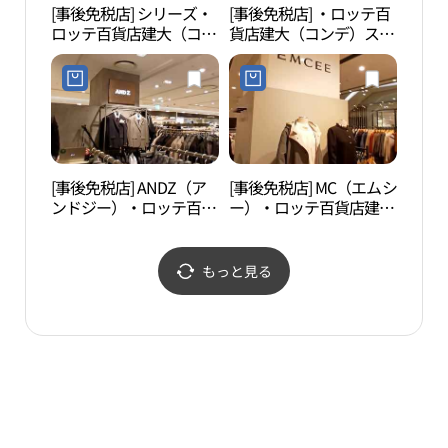
[事後免税店] シリーズ・
[事後免税店] ・ロッテ百
ソウ
ロッテ百貨店建大（コン
貨店建大（コンデ）スタ
어린
デ）スターシティ店(시
ーシティ店(헨리코튼 롯
리즈 롯데백화점 건대스
데백화점 건대스타시티
타시티점)
점)
[事後免税店] ANDZ（ア
[事後免税店] MC（エムシ
ソウ
ンドジー）・ロッテ百貨
ー）・ロッテ百貨店建大
울상
店建大（コンデ）スター
（コンデ）スターシティ
シティ店(앤드지 롯데백
店(엠씨 롯데백화점 건대
화점 건대스타시티점)
스타시티점)
もっと見る