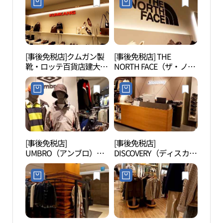
[事後免税店]クムガン製
[事後免税店] THE
漢江
靴・ロッテ百貨店建大
NORTH FACE（ザ・ノー
地区
（コンデ）スターシティ
ス・フェイス）・ホワイ
園）
店(금강제화 롯데백화점
トラベル・ロッテ百貨店
섬지
건대스타시티점)
建大（コンデ）スターシ
원）
ティ店(노스페이스화이
트라벨 롯데백화점 건대
스타시티점)
[事後免税店]
[事後免税店]
アモ
UMBRO（アンブロ）・
DISCOVERY（ディスカバ
성수
ロッテ百貨店建大（コン
リー）・ロッテ百貨店建
デ）スターシティ店(엄
大（コンデ）スターシテ
브로 롯데백화점 건대스
ィ店(디스커버리 롯데백
타시티점)
화점 건대스타시티점)