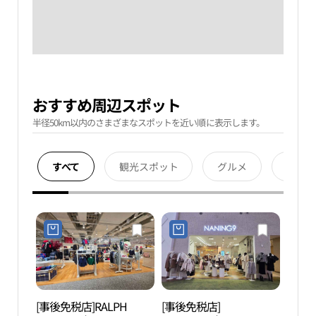
おすすめ周辺スポット
半径50km以内のさまざまなスポットを近い順に表示します。
すべて
観光スポット
グルメ
宿泊
[事後免税店]RALPH
[事後免税店]
ロッ