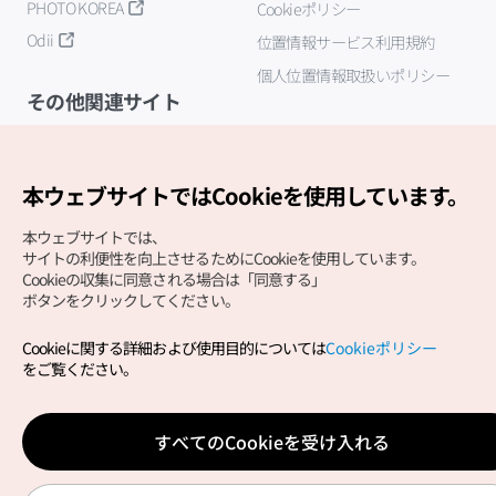
PHOTO KOREA
Cookieポリシー
Odii
位置情報サービス利用規約
個人位置情報取扱いポリシー
その他関連サイト
韓国観光公社
K-MICE
本ウェブサイトではCookieを使用しています。
本ウェブサイトでは、
サイトの利便性を向上させるためにCookieを使用しています。
Cookieの収集に同意される場合は「同意する」
ボタンをクリックしてください。
Cookieに関する詳細および使用目的については
Cookieポリシー
Copyright (c) Korea Tourism Organization All Rights
をご覧ください。
Reserved.
サイトエラー報告
公式メール
japanese@knto.or.kr
すべてのCookieを受け入れる