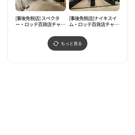
에비뉴엘점)
[事後免税店] スペクタ
[事後免税店]ナイキスイ
ロッ
ー・ロッテ百貨店チャム
ム・ロッテ百貨店チャム
ロッ
シル（蚕室）店(스펙터
シル（蚕室）店(나이키
（롯
롯데백화점 잠실점)
스윔 롯데백화점 잠실점)
드몰
もっと見る