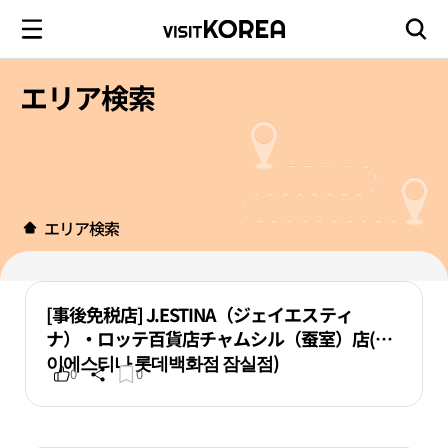
エリア検索
エリア検索
[事後免税店] J.ESTINA（ジェイエスティ
ナ）・ロッテ百貨店チャムシル（蚕室）店(제
이에스티나 롯데백화점 잠실점)
0
0