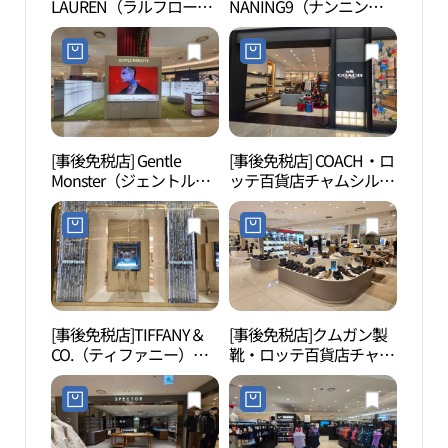
LAUREN（ラルフローレ
NANING9（ナンニン
チャ
ン）チルドレン・ロッテ
グ）・ロッテワールドモ
벤처
百貨店チャムシル（蚕
ール店(난닝구 롯데월드
室）店(랄프로렌칠드런
몰점)
롯데백화점 잠실점)
[事後免税店] Gentle
[事後免税店] COACH・ロ
キッ
Monster（ジェントルモ
ッテ百貨店チャムシル
자니아
ンスター）・ロッテ百貨
（蚕室）店(코치 롯데백
店チャムシル（蚕室）店
화점 잠실점)
(젠틀몬스터 롯데백화점
잠실점)
[事後免税店]TIFFANY＆
[事後免税店]クムガン製
松坡
CO.（ティファニー）・
靴・ロッテ百貨店チャム
（송
ロッテ百貨店チャムシル
シル（蚕室）店(금강제
수）
（蚕室）AVENUEL（ア
화 롯데백화점 잠실점)
ヴェニュエル）店(티파
니앤코 롯데백화점 잠실