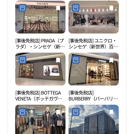
[事後免税店] PRADA（プ
[事後免税店] ユニクロ・
議政
ラダ）・シンセゲ（新世
シンセゲ（新世界）百貨
정부
界）百貨店ウィジョンブ
店ウィジョンブ（議政
（議政府）店(프라다 신
府）店(유니클로 신세계
세계백화점 의정부점)
백화점 의정부점)
[事後免税店] BOTTEGA
[事後免税店]
道峰
VENETA（ボッテガヴェ
BURBERRY（バーバリ
ネタ）・シンセゲ（新世
ー）・シンセゲ（新世
界）百貨店ウィジョンブ
界）百貨店ウィジョンブ
（議政府）店(보테가베
（議政府）店(버버리 신
네타 신세계백화점 의정
세계백화점 의정부점)
부점)