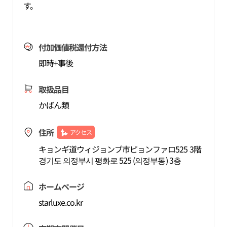
す。
付加価値税還付方法
即時+事後
取扱品目
かばん類
住所
アクセス
キョンギ道ウィジョンブ市ピョンファロ525 3階
경기도 의정부시 평화로 525 (의정부동) 3층
ホームページ
starluxe.co.kr