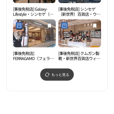
[事後免税店] Galaxy-
[事後免税店] シンセゲ
議政
Lifestyle・シンセゲ（新
（新世界）百貨店・ウィ
부미
世界）百貨店ウィジョン
ジョンブ（議政府）店
ブ（議政府）店(갤럭시
(신세계백화점 의정부점)
라이프스타일 신세계백
화점 의정부점)
[事後免税店]
[事後免税店] クムガン製
ナリ
FERRAGAMO（フェラガ
靴・新世界百貨店ウィジ
モ）・シンセゲ（新世
ョンブ（議政府）店(금
界）百貨店ウィジョンブ
강제화 신세계백화점 의
（議政府）店(페라가모
정부점)
もっと見る
신세계백화점 의정부점)