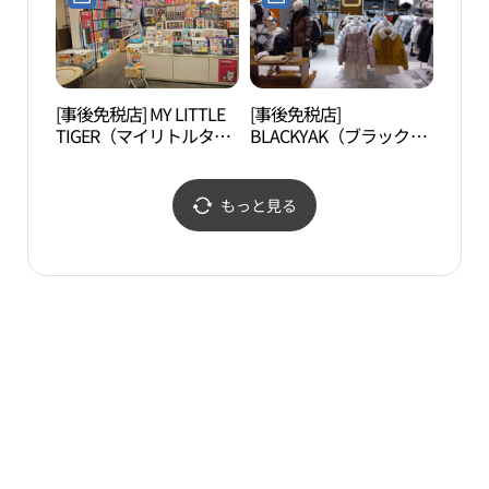
점)
店(타티네쇼콜라 롯데백
화점 안산점)
[事後免税店] MY LITTLE
[事後免税店]
光明
TIGER（マイリトルタイ
BLACKYAK（ブラックヤ
ガー）・ロッテ百貨店・
ク）キッズ・ロッテ百貨
アンサン（安山）店(마
店アンサン（安山）店
이리틀타이거 롯데백화
(블랙야크키즈 롯데백화
もっと見る
점 안산점)
점 안산점)