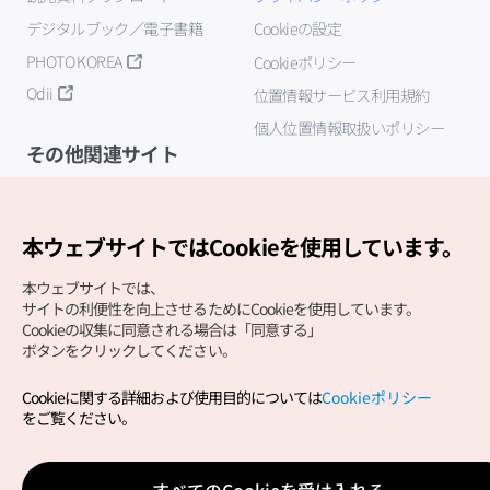
デジタルブック／電子書籍
Cookieの設定
PHOTO KOREA
Cookieポリシー
Odii
位置情報サービス利用規約
個人位置情報取扱いポリシー
その他関連サイト
韓国観光公社
K-MICE
本ウェブサイトではCookieを使用しています。
本ウェブサイトでは、
サイトの利便性を向上させるためにCookieを使用しています。
Cookieの収集に同意される場合は「同意する」
ボタンをクリックしてください。
Cookieに関する詳細および使用目的については
Cookieポリシー
Copyright (c) Korea Tourism Organization All Rights
をご覧ください。
Reserved.
サイトエラー報告
公式メール
japanese@knto.or.kr