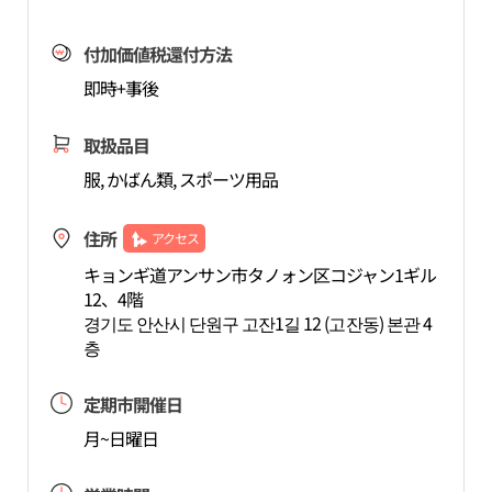
付加価値税還付方法
即時+事後
取扱品目
服, かばん類, スポーツ用品
住所
アクセス
キョンギ道アンサン市タノォン区コジャン1ギル
12、4階
경기도 안산시 단원구 고잔1길 12 (고잔동) 본관 4
층
定期市開催日
月~日曜日