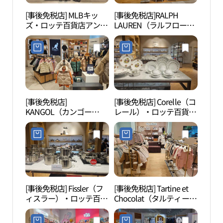
[事後免税店] MLBキッ
[事後免税店]RALPH
安山
ズ・ロッテ百貨店アンサ
LAUREN（ラルフローレ
산문
ン（安山）店(MLB키즈
ン）チルドレン・ロッテ
롯데백화점 안산점)
百貨店アンサン（安山）
店(랄프로렌칠드런 롯데
백화점 안산점)
[事後免税店]
[事後免税店] Corelle（コ
京畿
KANGOL（カンゴー
レール）・ロッテ百貨店
술관
ル）・ロッテ百貨店・ア
アンサン（安山）店(코
ンサン（安山）店(캉골
렐 롯데백화점 안산점)
키즈 롯데백화점 안산점)
[事後免税店] Fissler（フ
[事後免税店] Tartine et
始興
ィスラー）・ロッテ百貨
Chocolat（タルティーヌ
（시
店アンサン（安山）店
エ ショコラ）・ロッテ
(휘슬러 롯데백화점 안산
百貨店アンサン（安山）