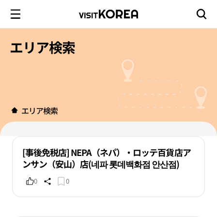
エリア検索
エリア検索
[事後免税店] NEPA（ネパ）・ロッテ百貨店ア
ンサン（安山）店(네파 롯데백화점 안산점)
0
0