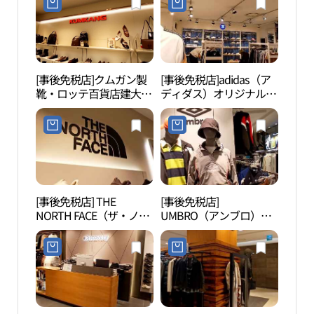
[事後免税店]クムガン製
[事後免税店]adidas（ア
漢江
靴・ロッテ百貨店建大
ディダス）オリジナル
地区
（コンデ）スターシティ
ス・ロッテ百貨店建大
園）
店(금강제화 롯데백화점
（コンデ）スターシティ
섬지
건대스타시티점)
店(아디다스오리지널스
원）
롯데백화점 건대스타시
티점)
[事後免税店] THE
[事後免税店]
アモ
NORTH FACE（ザ・ノー
UMBRO（アンブロ）・
성수
ス・フェイス）・ホワイ
ロッテ百貨店建大（コン
トラベル・ロッテ百貨店
デ）スターシティ店(엄
建大（コンデ）スターシ
브로 롯데백화점 건대스
ティ店(노스페이스화이
타시티점)
트라벨 롯데백화점 건대
스타시티점)