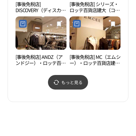
[事後免税店]
[事後免税店] シリーズ・
ソウ
DISCOVERY（ディスカバ
ロッテ百貨店建大（コン
어린
リー）・ロッテ百貨店建
デ）スターシティ店(시
大（コンデ）スターシテ
리즈 롯데백화점 건대스
ィ店(디스커버리 롯데백
타시티점)
화점 건대스타시티점)
[事後免税店] ANDZ（ア
[事後免税店] MC（エムシ
ソウ
ンドジー）・ロッテ百貨
ー）・ロッテ百貨店建大
울상
店建大（コンデ）スター
（コンデ）スターシティ
シティ店(앤드지 롯데백
店(엠씨 롯데백화점 건대
화점 건대스타시티점)
스타시티점)
もっと見る