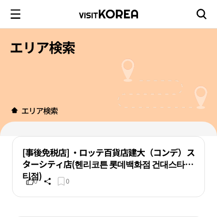
エリア検索
エリア検索
[事後免税店] ・ロッテ百貨店建大（コンデ）ス
ターシティ店(헨리코튼 롯데백화점 건대스타시
티점)
0
0