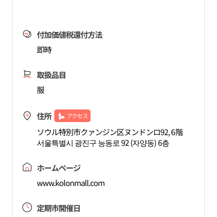
付加価値税還付方法
即時
取扱品目
服
住所
アクセス
ソウル特別市クァンジン区ヌンドンロ92, 6階
서울특별시 광진구 능동로 92 (자양동) 6층
ホームページ
www.kolonmall.com
定期市開催日