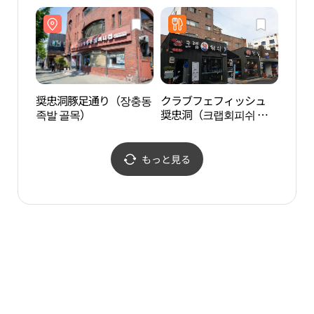
머니집）
奨忠洞豚足通り（장충동
クラブフェフィッシュ
国立
족발 골목）
奨忠洞（크랩회피쉬 장
충동）
もっと見る