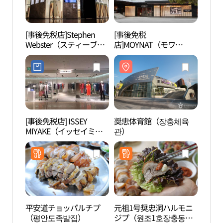
[事後免税店]Stephen
[事後免税
奨忠
Webster（スティーブ
店]MOYNAT（モワ
관）
ン・ウェブスター）(스
ナ）・シンラ（新羅）ホ
티븐웹스터)
テル店(모이나 신라호텔
점)
[事後免税店] ISSEY
奨忠体育館（장충체육
奨忠
MIYAKE（イッセイミヤ
관）
원）
ケ）・シンラ（新羅）ホ
テル店(이세이미야케 신
라호텔점)
平安道チョッパルチプ
元祖1号奨忠洞ハルモニ
光熙
（평안도족발집）
ジプ（원조1호장충동할