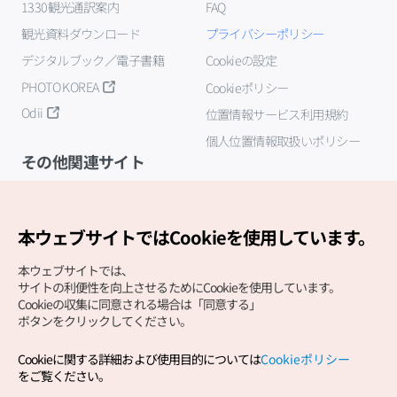
1330観光通訳案内
FAQ
観光資料ダウンロード
プライバシーポリシー
デジタルブック／電子書籍
Cookieの設定
PHOTO KOREA
Cookieポリシー
Odii
位置情報サービス利用規約
個人位置情報取扱いポリシー
その他関連サイト
韓国観光公社
K-MICE
本ウェブサイトではCookieを使用しています。
本ウェブサイトでは、
サイトの利便性を向上させるためにCookieを使用しています。
Cookieの収集に同意される場合は「同意する」
ボタンをクリックしてください。
Cookieに関する詳細および使用目的については
Cookieポリシー
Copyright (c) Korea Tourism Organization All Rights
をご覧ください。
Reserved.