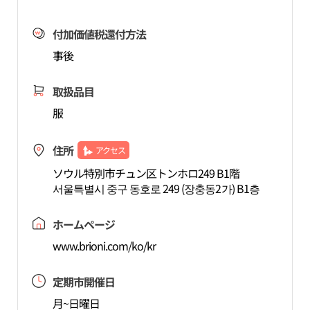
付加価値税還付方法
事後
取扱品目
服
住所
アクセス
ソウル特別市チュン区トンホロ249 B1階
서울특별시 중구 동호로 249 (장충동2가) B1층
ホームページ
www.brioni.com/ko/kr
定期市開催日
月~日曜日