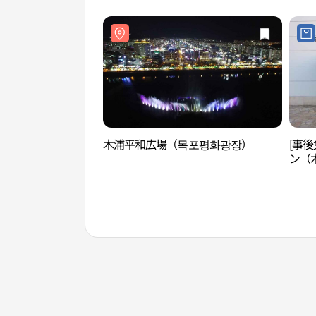
木浦平和広場（목포평화광장）
[事
ン（
점)