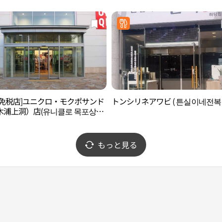
後免税店]ユニクロ・モクポサンド
トンシリネアワビ ( 튼실이네전복 
木浦上洞）店(유니클로 목포상동
もっと見る