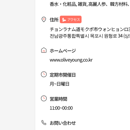
香水・化粧品, 雑貨, 高麗人参、韓方材料
住所
アクセス
チョンラナム道モクポ市ウォンヒョンロ3
전남광주통합특별시 목포시 원형로 34 (상
ホームページ
www.oliveyoung.co.kr
定期市開催日
月~日曜日
営業時間
11:00~00:00
お問い合わせ