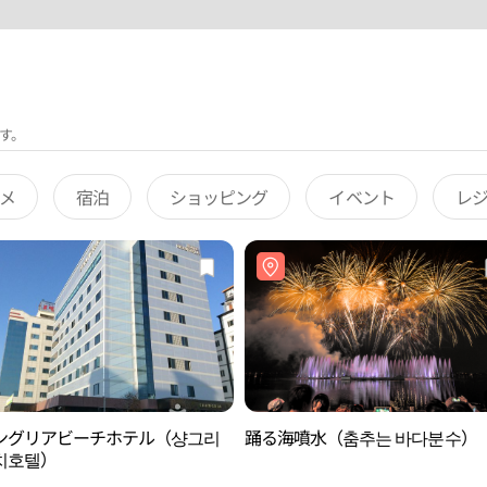
す。
メ
宿泊
ショッピング
イベント
レ
ングリアビーチホテル（샹그리
踊る海噴水（춤추는 바다분수）
치호텔）