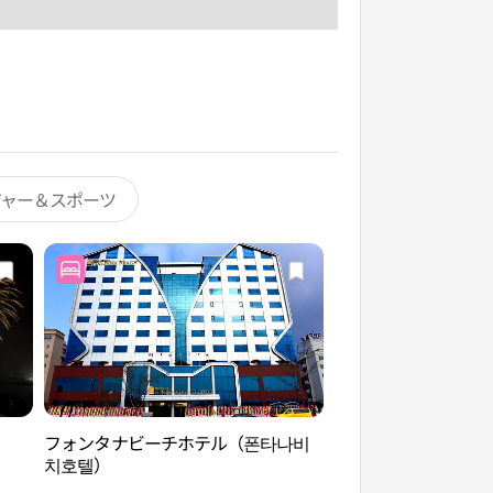
ジャー＆スポーツ
フォンタナビーチホテル（폰타나비
踊る海噴水（춤추는
치호텔）