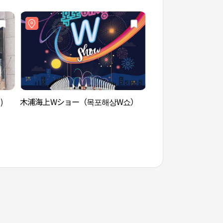
)
木浦海上Wショー（목포해상W쇼）
カッパウィ文化タウ
타운）