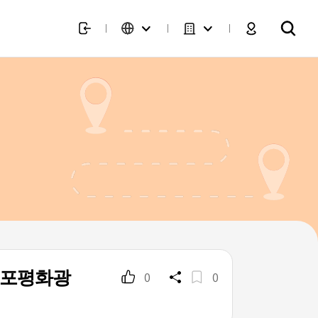
목포평화광
0
0