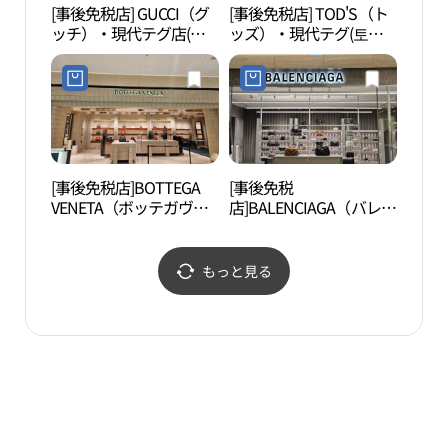
[事後免税店] GUCCI（グ
[事後免税店] TOD'S（ト
李相
ッチ）・現代テグ店(구
ッズ）・現代テグ(토즈
택）
찌 현대백화점 더현대 대
현대백화점 더현대 대구)
구)
[事後免税店]BOTTEGA
[事後免税
徐相
VENETA（ボッテガヴェ
店]BALENCIAGA（バレン
택）
ネタ）・ザ・現代テグ
シアガ）・ザ・現代テグ
（大邱）(보테가베네타
（大邱）店(발렌시아가
현대백화점 더현대 대구)
현대백화점 더현대 대구
もっと見る
점)