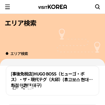
エリア検索
エリア検索
[事後免税店]HUGO BOSS（ヒューゴ・ボ
ス）・ザ・現代テグ（大邱）(휴고보스 현대백
화점 더현대 대구)
0
0