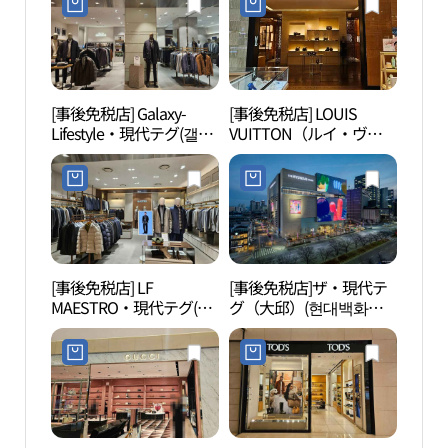
[事後免税店] Galaxy-
[事後免税店] LOUIS
エコ
Lifestyle・現代テグ(갤럭
VUITTON（ルイ・ヴィ
グ体
시라이프스타일 현대백
トン）・現代テグ(루이
체험
화점 더현대 대구)
비통 현대백화점 더현대
대구)
[事後免税店] LF
[事後免税店]ザ・現代テ
大邱
MAESTRO・現代テグ(마
グ（大邱）(현대백화점
（대구
에스트로 현대백화점 더
더현대 대구)
물관
현대 대구)