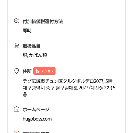
付加価値税還付方法
即時
取扱品目
服, かばん類
住所
アクセス
テグ広域市チュン区タルグボルデロ2077, 5階
대구광역시 중구 달구벌대로 2077 (계산동2가) 5
층
ホームページ
hugoboss.com