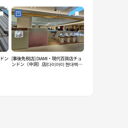
ンドン
[事後免税店] DIAMI・現代百貨店チュ
富川市民会館（부천
ンドン（中洞）店(다이아미 현대백화
점 중동점)