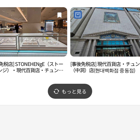
免税店] STONEHENgE（ストー
[事後免税店] 現代百貨店・チュ
ンジ）・現代百貨店・チュンド
（中洞）店(현대백화점 중동점)
中洞）店(스톤헨지 현대백화점 중
もっと見る