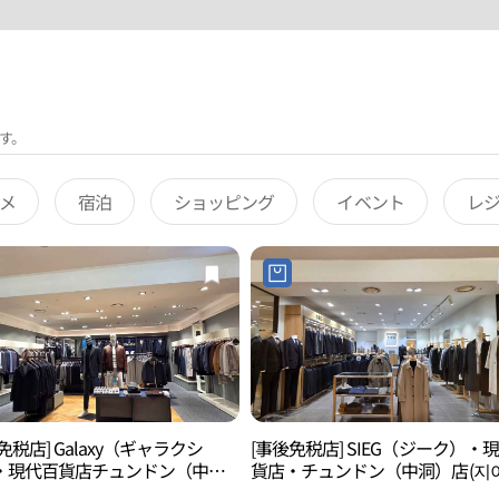
す。
メ
宿泊
ショッピング
イベント
レ
免税店] Galaxy（ギャラクシ
[事後免税店] SIEG（ジーク）・
・現代百貨店チュンドン（中
貨店・チュンドン（中洞）店(지
(갤럭시 현대백화점 중동점)
현대백화점 중동점)