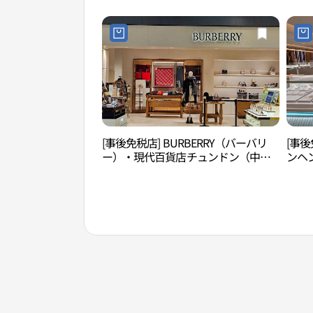
[事後免税店] BURBERRY（バーバリ
[事後
ー）・現代百貨店チュンドン（中
ンヘ
洞）店(버버리 현대백화점 중동점)
ン（
동점)