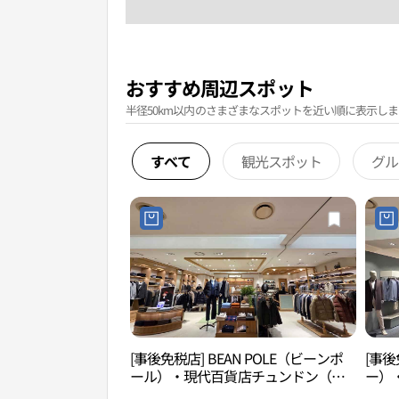
おすすめ周辺スポット
半径50km以内のさまざまなスポットを近い順に表示しま
すべて
観光スポット
グル
[事後免税店] BEAN POLE（ビーンポ
[事後
ール）・現代百貨店チュンドン（中
ー）
洞）店(빈폴 현대백화점 중동점)
洞）店