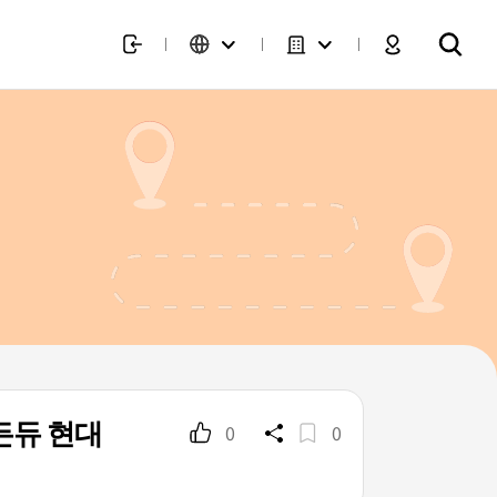
든듀 현대
0
0