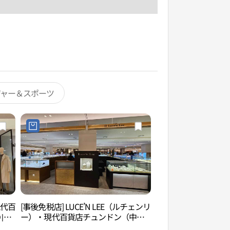
ジャー＆スポーツ
現代百
[事後免税店] LUCE’N LEE（ルチェンリ
富川中央公園（부천
이크
ー）・現代百貨店チュンドン（中
洞）店(루첸리 현대백화점 중동점)